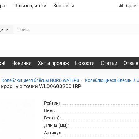
рат
Производители
Контакты
Сравн
де
и!
Новинки
Хиты продаж
Новости
Статьи
Отзыв
Колеблющиеся блёсны NORD WATERS
Колеблющиеся блёсны Л
, красные точки WLO06002001RP
Рейтинг:
Цвет:
Вес (гр):
Длина (мм):
Артикул: