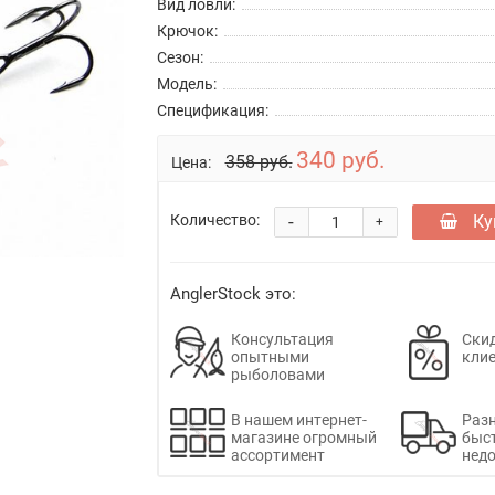
Вид ловли:
Крючок:
Сезон:
Модель:
Спецификация:
340 руб.
358 руб.
Цена:
-
Ку
Количество:
+
AnglerStock это:
Консультация
Скид
опытными
кли
рыболовами
В нашем интернет-
Раз
магазине огромный
быс
ассортимент
недо