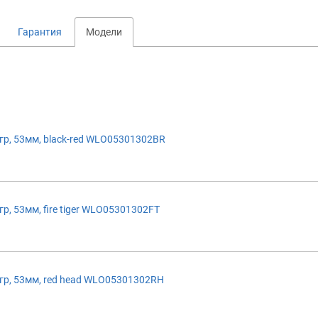
Гарантия
Модели
р, 53мм, black-red WLO05301302BR
 53мм, fire tiger WLO05301302FT
р, 53мм, red head WLO05301302RH