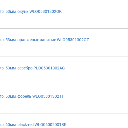
р, 53мм, окунь WLO05301302OK
гр, 53мм, оранжевые запятые WLO05301302OZ
р, 53мм, серебро PLO05301302AG
р, 53мм, форель WLO05301302TT
р, 60мм, black-red WLO06002001BR