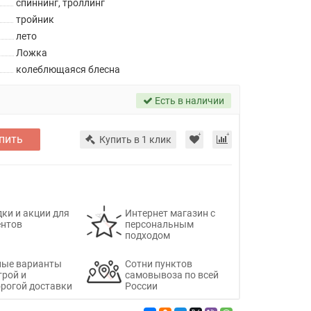
спиннинг, троллинг
тройник
лето
Ложка
колеблющаяся блесна
Есть в наличии
пить
Купить в 1 клик
ки и акции для
Интернет магазин с
ентов
персональным
подходом
ные варианты
Сотни пунктов
трой и
самовывоза по всей
рогой доставки
России