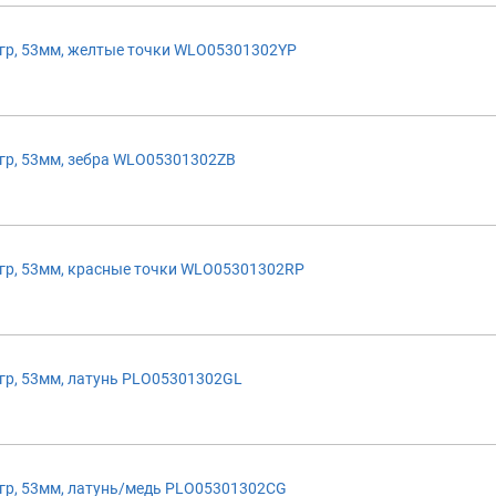
р, 53мм, желтые точки WLO05301302YP
р, 53мм, зебра WLO05301302ZB
р, 53мм, красные точки WLO05301302RP
р, 53мм, латунь PLO05301302GL
р, 53мм, латунь/медь PLO05301302CG