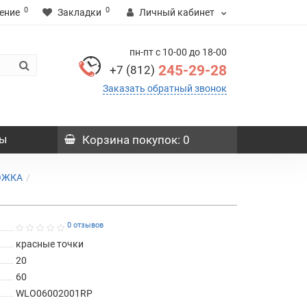
0
0
ение
Закладки
Личный кабинет
пн-пт с 10-00 до 18-00
245-29-28
+7 (812)
Заказать обратный звонок
ы
Корзина
покупок
: 0
ОЖКА
0 отзывов
красные точки
20
60
WLO06002001RP