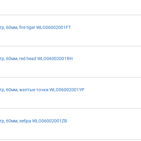
 60мм, fire tiger WLO06002001FT
р, 60мм, red head WLO06002001RH
р, 60мм, желтые точки WLO06002001YP
р, 60мм, зебра WLO06002001ZB