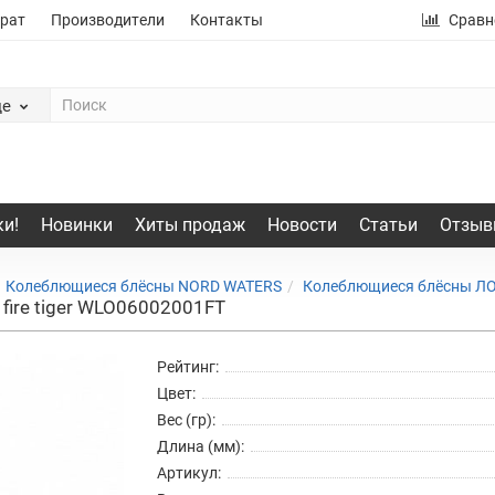
рат
Производители
Контакты
Сравн
де
и!
Новинки
Хиты продаж
Новости
Статьи
Отзыв
Колеблющиеся блёсны NORD WATERS
Колеблющиеся блёсны Л
ire tiger WLO06002001FT
Рейтинг:
Цвет:
Вес (гр):
Длина (мм):
Артикул: