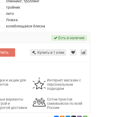
спиннинг, троллинг
тройник
лето
Ложка
колеблющаяся блесна
Есть в наличии
пить
Купить в 1 клик
ки и акции для
Интернет магазин с
ентов
персональным
подходом
ные варианты
Сотни пунктов
трой и
самовывоза по всей
рогой доставки
России