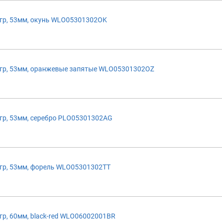
р, 53мм, окунь WLO05301302OK
гр, 53мм, оранжевые запятые WLO05301302OZ
р, 53мм, серебро PLO05301302AG
р, 53мм, форель WLO05301302TT
р, 60мм, black-red WLO06002001BR