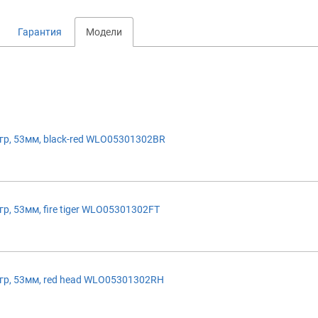
Гарантия
Модели
р, 53мм, black-red WLO05301302BR
 53мм, fire tiger WLO05301302FT
р, 53мм, red head WLO05301302RH