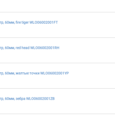
 60мм, fire tiger WLO06002001FT
р, 60мм, red head WLO06002001RH
р, 60мм, желтые точки WLO06002001YP
р, 60мм, зебра WLO06002001ZB