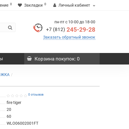
0
0
ение
Закладки
Личный кабинет
пн-пт с 10-00 до 18-00
245-29-28
+7 (812)
Заказать обратный звонок
ы
Корзина
покупок
: 0
ОЖКА
0 отзывов
fire tiger
20
60
WLO06002001FT