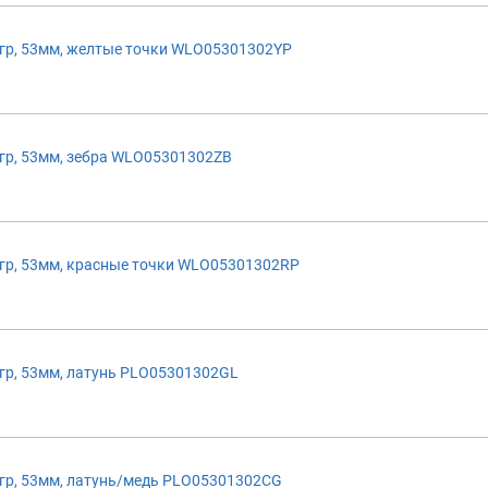
р, 53мм, желтые точки WLO05301302YP
р, 53мм, зебра WLO05301302ZB
р, 53мм, красные точки WLO05301302RP
р, 53мм, латунь PLO05301302GL
р, 53мм, латунь/медь PLO05301302CG