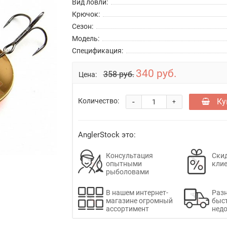
Вид ловли:
Крючок:
Сезон:
Модель:
Спецификация:
340 руб.
358 руб.
Цена:
-
Ку
Количество:
+
AnglerStock это:
Консультация
Скид
опытными
кли
рыболовами
В нашем интернет-
Раз
магазине огромный
быс
ассортимент
недо