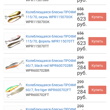
руб.
WPR115070RP
656
Колеблющаяся блесна ПРОФИ
руб.
115/70, окунь WPR115070OK
Купить
623
WPR115070OK
руб.
656
Колеблющаяся блесна ПРОФИ
руб.
115/70, форель WPR115070TT
Купить
623
WPR115070TT
руб.
299
Колеблющаяся блесна ПРОФИ
руб.
60/7, black-red WPR600702BR
Купить
284
WPR600702BR
руб.
299
Колеблющаяся блесна ПРОФИ
руб.
60/7, fire tiger WPR600702FT
Купить
284
WPR600702FT
руб.
299
Колеблющаяся блесна ПРОФИ