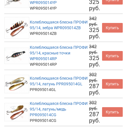
325
WPR095014YP
руб.
WPR095014YP
342
Колеблющаяся блесна ПРОФИ
руб.
95/14, зебра WPR095014ZB
Купить
325
WPR095014ZB
руб.
342
Колеблющаяся блесна ПРОФИ
руб.
95/14, красные точки
Купить
325
WPR095014RP
руб.
WPR095014RP
302
Колеблющаяся блесна ПРОФИ
руб.
95/14, латунь PPR095014GL
Купить
287
PPR095014GL
руб.
302
Колеблющаяся блесна ПРОФИ
руб.
95/14, латунь/медь
Купить
287
PPR095014CG
руб.
PPR095014CG