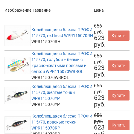
Изображение
Название
Цена
656
Колеблющаяся блесна ПРОФИ
руб.
115/70, red head WPR115070RH
Купить
623
WPR115070RH
руб.
Колеблющаяся блесна ПРОФИ
656
115/70, голубой + белый с
руб.
красно-желтыми полсами и
Купить
623
сеткой WPR115070WBROL
руб.
WPR115070WBROL
656
Колеблющаяся блесна ПРОФИ
руб.
115/70, желтые точки
Купить
623
WPR115070YP
руб.
WPR115070YP
656
Колеблющаяся блесна ПРОФИ
руб.
115/70, красные точки
Купить
623
WPR115070RP