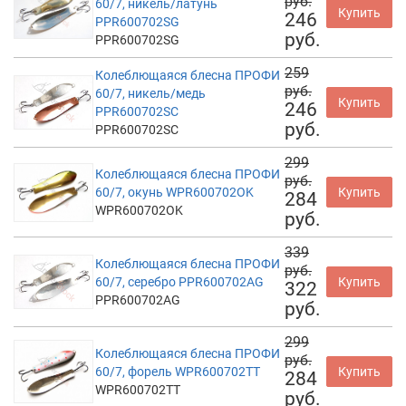
руб.
60/7, никель/латунь
Купить
246
PPR600702SG
руб.
PPR600702SG
259
Колеблющаяся блесна ПРОФИ
руб.
60/7, никель/медь
Купить
246
PPR600702SC
руб.
PPR600702SC
299
Колеблющаяся блесна ПРОФИ
руб.
60/7, окунь WPR600702OK
Купить
284
WPR600702OK
руб.
339
Колеблющаяся блесна ПРОФИ
руб.
60/7, серебро PPR600702AG
Купить
322
PPR600702AG
руб.
299
Колеблющаяся блесна ПРОФИ
руб.
60/7, форель WPR600702TT
Купить
284
WPR600702TT
руб.