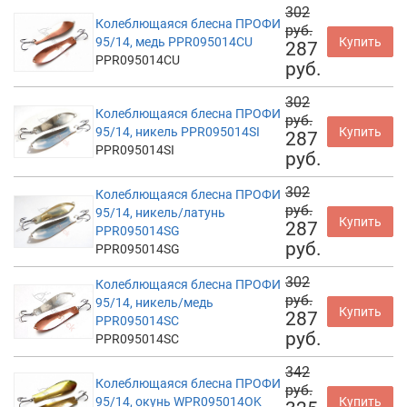
302
Колеблющаяся блесна ПРОФИ
руб.
95/14, медь PPR095014CU
Купить
287
PPR095014CU
руб.
302
Колеблющаяся блесна ПРОФИ
руб.
95/14, никель PPR095014SI
Купить
287
PPR095014SI
руб.
302
Колеблющаяся блесна ПРОФИ
руб.
95/14, никель/латунь
Купить
287
PPR095014SG
руб.
PPR095014SG
302
Колеблющаяся блесна ПРОФИ
руб.
95/14, никель/медь
Купить
287
PPR095014SC
руб.
PPR095014SC
342
Колеблющаяся блесна ПРОФИ
руб.
95/14, окунь WPR095014OK
Купить