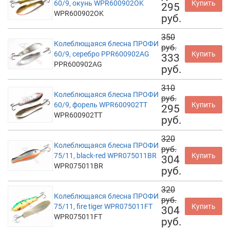
60/9, окунь WPR600902OK
Купить
295
WPR600902OK
руб.
350
Колеблющаяся блесна ПРОФИ
руб.
60/9, серебро PPR600902AG
Купить
333
PPR600902AG
руб.
310
Колеблющаяся блесна ПРОФИ
руб.
60/9, форель WPR600902TT
Купить
295
WPR600902TT
руб.
320
Колеблющаяся блесна ПРОФИ
руб.
75/11, black-red WPR075011BR
Купить
304
WPR075011BR
руб.
320
Колеблющаяся блесна ПРОФИ
руб.
75/11, fire tiger WPR075011FT
Купить
304
WPR075011FT
руб.