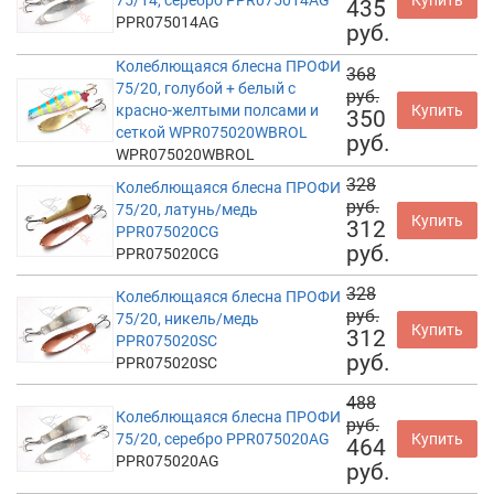
75/14, серебро PPR075014AG
Купить
435
PPR075014AG
руб.
Колеблющаяся блесна ПРОФИ
368
75/20, голубой + белый с
руб.
красно-желтыми полсами и
Купить
350
сеткой WPR075020WBROL
руб.
WPR075020WBROL
328
Колеблющаяся блесна ПРОФИ
руб.
75/20, латунь/медь
Купить
312
PPR075020CG
руб.
PPR075020CG
328
Колеблющаяся блесна ПРОФИ
руб.
75/20, никель/медь
Купить
312
PPR075020SC
руб.
PPR075020SC
488
Колеблющаяся блесна ПРОФИ
руб.
75/20, серебро PPR075020AG
Купить
464
PPR075020AG
руб.