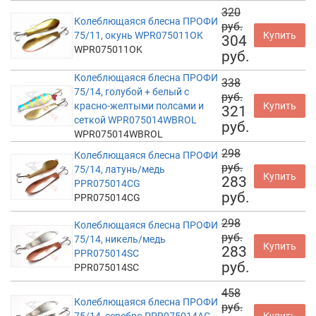
320
Колеблющаяся блесна ПРОФИ
руб.
75/11, окунь WPR075011OK
Купить
304
WPR075011OK
руб.
Колеблющаяся блесна ПРОФИ
338
75/14, голубой + белый с
руб.
красно-желтыми полсами и
Купить
321
сеткой WPR075014WBROL
руб.
WPR075014WBROL
298
Колеблющаяся блесна ПРОФИ
руб.
75/14, латунь/медь
Купить
283
PPR075014CG
руб.
PPR075014CG
298
Колеблющаяся блесна ПРОФИ
руб.
75/14, никель/медь
Купить
283
PPR075014SC
руб.
PPR075014SC
458
Колеблющаяся блесна ПРОФИ
руб.