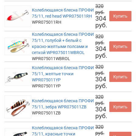
320
Колеблющаяся блесна ПРОФИ
руб.
75/11, red head WPR075011RH
Купить
304
WPR075011RH
руб.
Колеблющаяся блесна ПРОФИ
320
75/11, голубой + белый с
руб.
красно-желтыми полсами и
Купить
304
сеткой WPR075011WBROL
руб.
WPR075011WBROL
320
Колеблющаяся блесна ПРОФИ
руб.
75/11, желтые точки
Купить
304
WPR075011YP
руб.
WPR075011YP
320
Колеблющаяся блесна ПРОФИ
руб.
75/11, зебра WPR075011ZB
Купить
304
WPR075011ZB
руб.
320
Колеблющаяся блесна ПРОФИ
руб.
75/11, красные точки