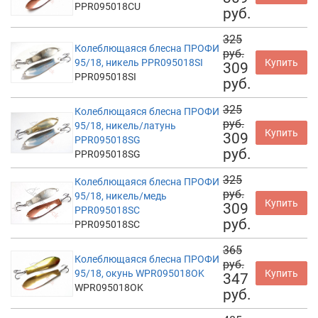
PPR095018CU
руб.
325
Колеблющаяся блесна ПРОФИ
руб.
95/18, никель PPR095018SI
Купить
309
PPR095018SI
руб.
325
Колеблющаяся блесна ПРОФИ
руб.
95/18, никель/латунь
Купить
309
PPR095018SG
руб.
PPR095018SG
325
Колеблющаяся блесна ПРОФИ
руб.
95/18, никель/медь
Купить
309
PPR095018SC
руб.
PPR095018SC
365
Колеблющаяся блесна ПРОФИ
руб.
95/18, окунь WPR095018OK
Купить
347
WPR095018OK
руб.