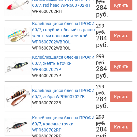
руб.
60/7, red head WPR600702RH
Купить
284
WPR600702RH
руб.
Колеблющаяся блесна ПРОФИ
299
60/7, голубой + белый с красно-
руб.
желтыми полсами и сеткой
Купить
284
WPR600702WBROL
руб.
WPR600702WBROL
299
Колеблющаяся блесна ПРОФИ
руб.
60/7, желтые точки
Купить
284
WPR600702YP
руб.
WPR600702YP
299
Колеблющаяся блесна ПРОФИ
руб.
60/7, зебра WPR600702ZB
Купить
284
WPR600702ZB
руб.
299
Колеблющаяся блесна ПРОФИ
руб.
60/7, красные точки
Купить
284
WPR600702RP
руб.
WPR600702RP