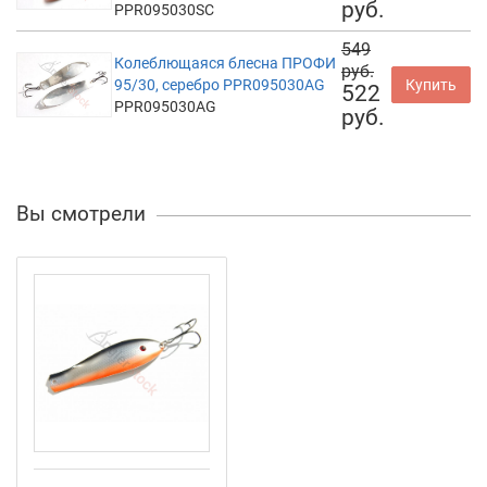
руб.
PPR095030SC
549
Колеблющаяся блесна ПРОФИ
руб.
95/30, серебро PPR095030AG
Купить
522
PPR095030AG
руб.
Вы смотрели