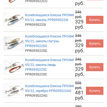
PPR095022CU
руб.
346
Колеблющаяся блесна ПРОФИ
руб.
95/22, никель PPR095022SI
Купить
329
PPR095022SI
руб.
346
Колеблющаяся блесна ПРОФИ
руб.
95/22, никель/латунь
Купить
329
PPR095022SG
руб.
PPR095022SG
346
Колеблющаяся блесна ПРОФИ
руб.
95/22, никель/медь
Купить
329
PPR095022SC
руб.
PPR095022SC
506
Колеблющаяся блесна ПРОФИ
руб.
95/22, серебро PPR095022AG
Купить
481
PPR095022AG
руб.
389