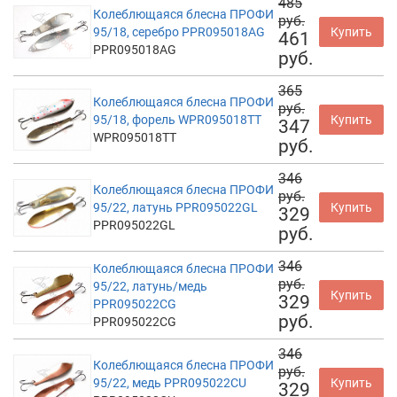
485
Колеблющаяся блесна ПРОФИ
руб.
95/18, серебро PPR095018AG
Купить
461
PPR095018AG
руб.
365
Колеблющаяся блесна ПРОФИ
руб.
95/18, форель WPR095018TT
Купить
347
WPR095018TT
руб.
346
Колеблющаяся блесна ПРОФИ
руб.
95/22, латунь PPR095022GL
Купить
329
PPR095022GL
руб.
346
Колеблющаяся блесна ПРОФИ
руб.
95/22, латунь/медь
Купить
329
PPR095022CG
руб.
PPR095022CG
346
Колеблющаяся блесна ПРОФИ
руб.
95/22, медь PPR095022CU
Купить
329