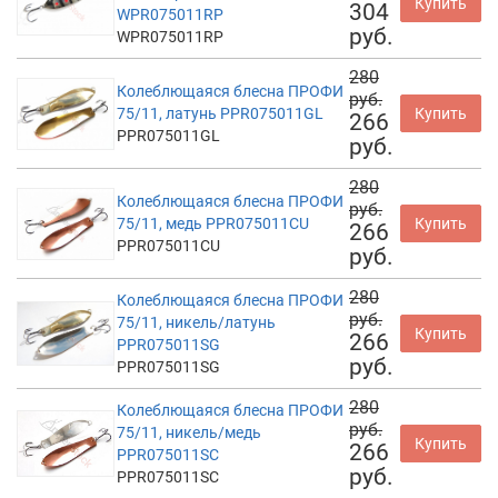
Купить
304
WPR075011RP
руб.
WPR075011RP
280
Колеблющаяся блесна ПРОФИ
руб.
75/11, латунь PPR075011GL
Купить
266
PPR075011GL
руб.
280
Колеблющаяся блесна ПРОФИ
руб.
75/11, медь PPR075011CU
Купить
266
PPR075011CU
руб.
280
Колеблющаяся блесна ПРОФИ
руб.
75/11, никель/латунь
Купить
266
PPR075011SG
руб.
PPR075011SG
280
Колеблющаяся блесна ПРОФИ
руб.
75/11, никель/медь
Купить
266
PPR075011SC
руб.
PPR075011SC