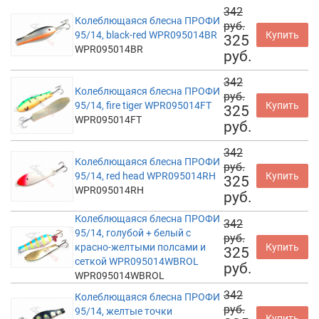
342
Колеблющаяся блесна ПРОФИ
руб.
95/14, black-red WPR095014BR
Купить
325
WPR095014BR
руб.
342
Колеблющаяся блесна ПРОФИ
руб.
95/14, fire tiger WPR095014FT
Купить
325
WPR095014FT
руб.
342
Колеблющаяся блесна ПРОФИ
руб.
95/14, red head WPR095014RH
Купить
325
WPR095014RH
руб.
Колеблющаяся блесна ПРОФИ
342
95/14, голубой + белый с
руб.
красно-желтыми полсами и
Купить
325
сеткой WPR095014WBROL
руб.
WPR095014WBROL
342
Колеблющаяся блесна ПРОФИ
руб.
95/14, желтые точки
Купить