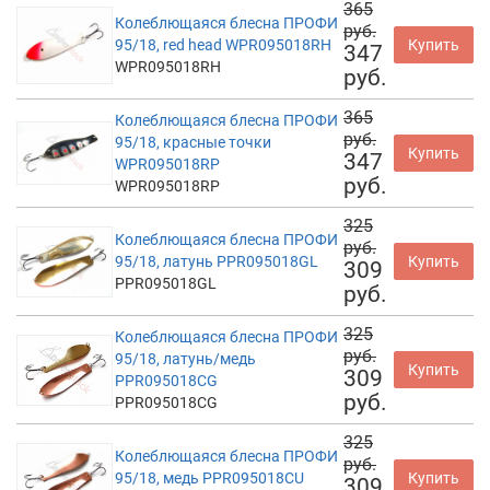
365
Колеблющаяся блесна ПРОФИ
руб.
95/18, red head WPR095018RH
Купить
347
WPR095018RH
руб.
365
Колеблющаяся блесна ПРОФИ
руб.
95/18, красные точки
Купить
347
WPR095018RP
руб.
WPR095018RP
325
Колеблющаяся блесна ПРОФИ
руб.
95/18, латунь PPR095018GL
Купить
309
PPR095018GL
руб.
325
Колеблющаяся блесна ПРОФИ
руб.
95/18, латунь/медь
Купить
309
PPR095018CG
руб.
PPR095018CG
325
Колеблющаяся блесна ПРОФИ
руб.
95/18, медь PPR095018CU
Купить
309