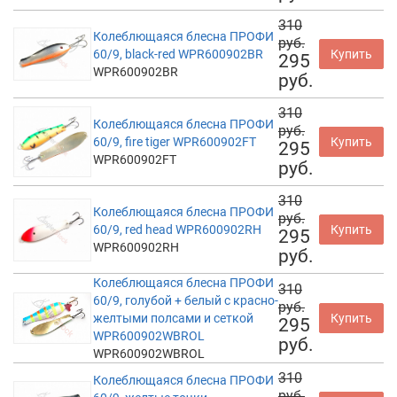
310
Колеблющаяся блесна ПРОФИ
руб.
60/9, black-red WPR600902BR
Купить
295
WPR600902BR
руб.
310
Колеблющаяся блесна ПРОФИ
руб.
60/9, fire tiger WPR600902FT
Купить
295
WPR600902FT
руб.
310
Колеблющаяся блесна ПРОФИ
руб.
60/9, red head WPR600902RH
Купить
295
WPR600902RH
руб.
Колеблющаяся блесна ПРОФИ
310
60/9, голубой + белый с красно-
руб.
желтыми полсами и сеткой
Купить
295
WPR600902WBROL
руб.
WPR600902WBROL
310
Колеблющаяся блесна ПРОФИ
руб.