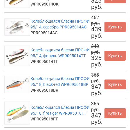
325
WPR095014OK
руб.
462
Колеблющаяся блесна ПРОФИ
руб.
95/14, серебро PPR095014AG
Купить
439
PPR095014AG
руб.
342
Колеблющаяся блесна ПРОФИ
руб.
95/14, форель WPR095014TT
Купить
325
WPR095014TT
руб.
365
Колеблющаяся блесна ПРОФИ
руб.
95/18, black-red WPR095018BR
Купить
347
WPR095018BR
руб.
365
Колеблющаяся блесна ПРОФИ
руб.
95/18, fire tiger WPR095018FT
Купить
347
WPR095018FT
руб.