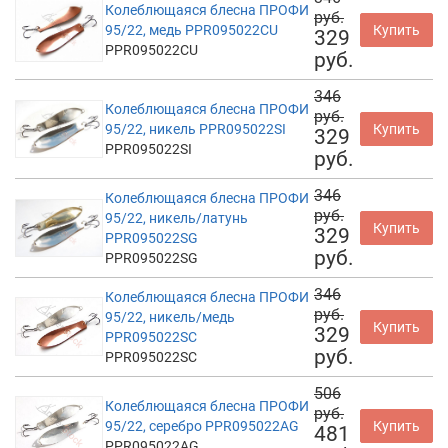
Колеблющаяся блесна ПРОФИ
руб.
95/22, медь PPR095022CU
Купить
329
PPR095022CU
руб.
346
Колеблющаяся блесна ПРОФИ
руб.
95/22, никель PPR095022SI
Купить
329
PPR095022SI
руб.
346
Колеблющаяся блесна ПРОФИ
руб.
95/22, никель/латунь
Купить
329
PPR095022SG
руб.
PPR095022SG
346
Колеблющаяся блесна ПРОФИ
руб.
95/22, никель/медь
Купить
329
PPR095022SC
руб.
PPR095022SC
506
Колеблющаяся блесна ПРОФИ
руб.
95/22, серебро PPR095022AG
Купить
481
PPR095022AG