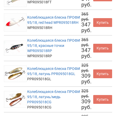
WPR095018FT
руб.
365
Колеблющаяся блесна ПРОФИ
руб.
95/18, red head WPR095018RH
Купить
347
WPR095018RH
руб.
365
Колеблющаяся блесна ПРОФИ
руб.
95/18, красные точки
Купить
347
WPR095018RP
руб.
WPR095018RP
325
Колеблющаяся блесна ПРОФИ
руб.
95/18, латунь PPR095018GL
Купить
309
PPR095018GL
руб.
325
Колеблющаяся блесна ПРОФИ
руб.
95/18, латунь/медь
Купить
309
PPR095018CG
руб.
PPR095018CG