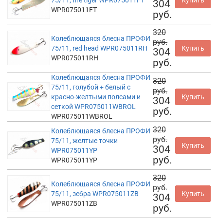
304
WPR075011FT
руб.
320
Колеблющаяся блесна ПРОФИ
руб.
75/11, red head WPR075011RH
Купить
304
WPR075011RH
руб.
Колеблющаяся блесна ПРОФИ
320
75/11, голубой + белый с
руб.
красно-желтыми полсами и
Купить
304
сеткой WPR075011WBROL
руб.
WPR075011WBROL
320
Колеблющаяся блесна ПРОФИ
руб.
75/11, желтые точки
Купить
304
WPR075011YP
руб.
WPR075011YP
320
Колеблющаяся блесна ПРОФИ
руб.
75/11, зебра WPR075011ZB
Купить
304
WPR075011ZB
руб.