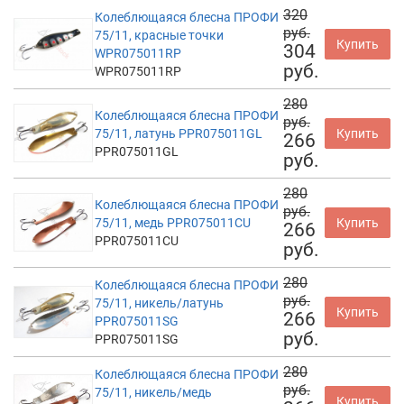
320
Колеблющаяся блесна ПРОФИ
руб.
75/11, красные точки
Купить
304
WPR075011RP
руб.
WPR075011RP
280
Колеблющаяся блесна ПРОФИ
руб.
75/11, латунь PPR075011GL
Купить
266
PPR075011GL
руб.
280
Колеблющаяся блесна ПРОФИ
руб.
75/11, медь PPR075011CU
Купить
266
PPR075011CU
руб.
280
Колеблющаяся блесна ПРОФИ
руб.
75/11, никель/латунь
Купить
266
PPR075011SG
руб.
PPR075011SG
280
Колеблющаяся блесна ПРОФИ
руб.
75/11, никель/медь
Купить