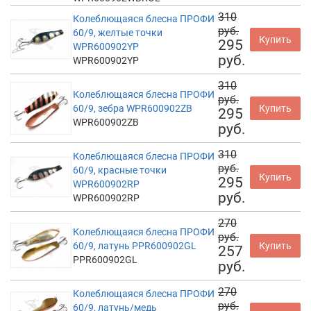
310
Колеблющаяся блесна ПРОФИ
руб.
60/9, желтые точки
Купить
295
WPR600902YP
руб.
WPR600902YP
310
Колеблющаяся блесна ПРОФИ
руб.
60/9, зебра WPR600902ZB
Купить
295
WPR600902ZB
руб.
310
Колеблющаяся блесна ПРОФИ
руб.
60/9, красные точки
Купить
295
WPR600902RP
руб.
WPR600902RP
270
Колеблющаяся блесна ПРОФИ
руб.
60/9, латунь PPR600902GL
Купить
257
PPR600902GL
руб.
270
Колеблющаяся блесна ПРОФИ
руб.
60/9, латунь/медь