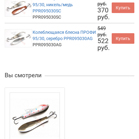
руб.
95/30, никель/медь
Купить
370
PPR095030SC
руб.
PPR095030SC
549
Колеблющаяся блесна ПРОФИ
руб.
95/30, серебро PPR095030AG
Купить
522
PPR095030AG
руб.
Вы смотрели