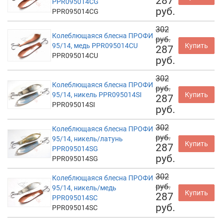
287
PPR095014CG
руб.
PPR095014CG
302
Колеблющаяся блесна ПРОФИ
руб.
95/14, медь PPR095014CU
Купить
287
PPR095014CU
руб.
302
Колеблющаяся блесна ПРОФИ
руб.
95/14, никель PPR095014SI
Купить
287
PPR095014SI
руб.
302
Колеблющаяся блесна ПРОФИ
руб.
95/14, никель/латунь
Купить
287
PPR095014SG
руб.
PPR095014SG
302
Колеблющаяся блесна ПРОФИ
руб.
95/14, никель/медь
Купить
287
PPR095014SC
руб.
PPR095014SC