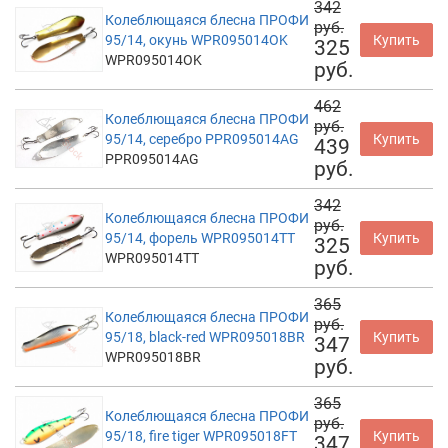
342
Колеблющаяся блесна ПРОФИ
руб.
95/14, окунь WPR095014OK
Купить
325
WPR095014OK
руб.
462
Колеблющаяся блесна ПРОФИ
руб.
95/14, серебро PPR095014AG
Купить
439
PPR095014AG
руб.
342
Колеблющаяся блесна ПРОФИ
руб.
95/14, форель WPR095014TT
Купить
325
WPR095014TT
руб.
365
Колеблющаяся блесна ПРОФИ
руб.
95/18, black-red WPR095018BR
Купить
347
WPR095018BR
руб.
365
Колеблющаяся блесна ПРОФИ
руб.
95/18, fire tiger WPR095018FT
Купить
347