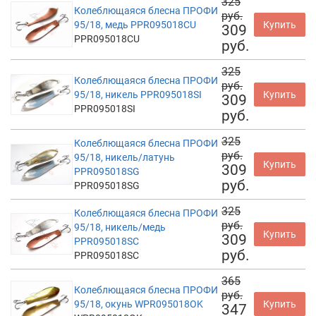
325
Колеблющаяся блесна ПРОФИ
руб.
95/18, медь PPR095018CU
Купить
309
PPR095018CU
руб.
325
Колеблющаяся блесна ПРОФИ
руб.
95/18, никель PPR095018SI
Купить
309
PPR095018SI
руб.
325
Колеблющаяся блесна ПРОФИ
руб.
95/18, никель/латунь
Купить
309
PPR095018SG
руб.
PPR095018SG
325
Колеблющаяся блесна ПРОФИ
руб.
95/18, никель/медь
Купить
309
PPR095018SC
руб.
PPR095018SC
365
Колеблющаяся блесна ПРОФИ
руб.
95/18, окунь WPR095018OK
Купить
347