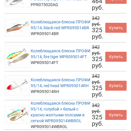
464
PPR075020AG
руб.
342
Колеблющаяся блесна ПРОФИ
руб.
95/14, black-red WPR095014BR
Купить
325
WPR095014BR
руб.
342
Колеблющаяся блесна ПРОФИ
руб.
95/14, fire tiger WPR095014FT
Купить
325
WPR095014FT
руб.
342
Колеблющаяся блесна ПРОФИ
руб.
95/14, red head WPR095014RH
Купить
325
WPR095014RH
руб.
Колеблющаяся блесна ПРОФИ
342
95/14, голубой + белый с
руб.
красно-желтыми полсами и
Купить
325
сеткой WPR095014WBROL
руб.
WPR095014WBROL