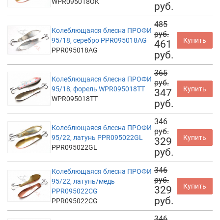
WPR095018OK
руб.
485
Колеблющаяся блесна ПРОФИ
руб.
95/18, серебро PPR095018AG
Купить
461
PPR095018AG
руб.
365
Колеблющаяся блесна ПРОФИ
руб.
95/18, форель WPR095018TT
Купить
347
WPR095018TT
руб.
346
Колеблющаяся блесна ПРОФИ
руб.
95/22, латунь PPR095022GL
Купить
329
PPR095022GL
руб.
346
Колеблющаяся блесна ПРОФИ
руб.
95/22, латунь/медь
Купить
329
PPR095022CG
руб.
PPR095022CG
346