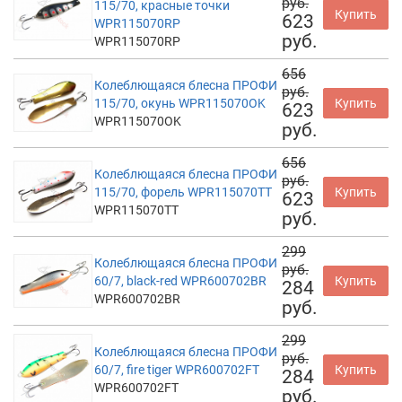
руб.
115/70, красные точки
Купить
623
WPR115070RP
руб.
WPR115070RP
656
Колеблющаяся блесна ПРОФИ
руб.
115/70, окунь WPR115070OK
Купить
623
WPR115070OK
руб.
656
Колеблющаяся блесна ПРОФИ
руб.
115/70, форель WPR115070TT
Купить
623
WPR115070TT
руб.
299
Колеблющаяся блесна ПРОФИ
руб.
60/7, black-red WPR600702BR
Купить
284
WPR600702BR
руб.
299
Колеблющаяся блесна ПРОФИ
руб.
60/7, fire tiger WPR600702FT
Купить
284
WPR600702FT
руб.