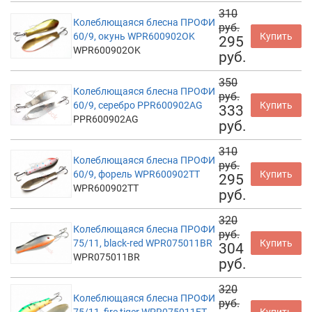
310
Колеблющаяся блесна ПРОФИ
руб.
60/9, окунь WPR600902OK
Купить
295
WPR600902OK
руб.
350
Колеблющаяся блесна ПРОФИ
руб.
60/9, серебро PPR600902AG
Купить
333
PPR600902AG
руб.
310
Колеблющаяся блесна ПРОФИ
руб.
60/9, форель WPR600902TT
Купить
295
WPR600902TT
руб.
320
Колеблющаяся блесна ПРОФИ
руб.
75/11, black-red WPR075011BR
Купить
304
WPR075011BR
руб.
320
Колеблющаяся блесна ПРОФИ
руб.
75/11, fire tiger WPR075011FT
Купить