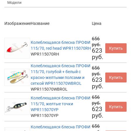
Модели
Изображение
Название
Цена
656
Колеблющаяся блесна ПРОФИ
руб.
115/70, red head WPR115070RH
Купить
623
WPR115070RH
руб.
Колеблющаяся блесна ПРОФИ
656
115/70, голубой + белый с
руб.
красно-желтыми полсами и
Купить
623
сеткой WPR115070WBROL
руб.
WPR115070WBROL
656
Колеблющаяся блесна ПРОФИ
руб.
115/70, желтые точки
Купить
623
WPR115070YP
руб.
WPR115070YP
656
Колеблющаяся блесна ПРОФИ