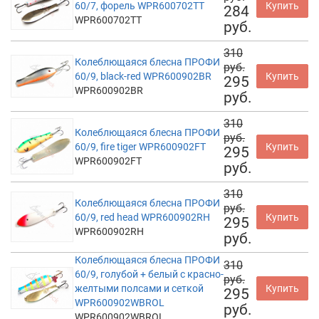
60/7, форель WPR600702TT
Купить
284
WPR600702TT
руб.
310
Колеблющаяся блесна ПРОФИ
руб.
60/9, black-red WPR600902BR
Купить
295
WPR600902BR
руб.
310
Колеблющаяся блесна ПРОФИ
руб.
60/9, fire tiger WPR600902FT
Купить
295
WPR600902FT
руб.
310
Колеблющаяся блесна ПРОФИ
руб.
60/9, red head WPR600902RH
Купить
295
WPR600902RH
руб.
Колеблющаяся блесна ПРОФИ
310
60/9, голубой + белый с красно-
руб.
желтыми полсами и сеткой
Купить
295
WPR600902WBROL
руб.
WPR600902WBROL