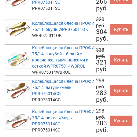
266
PPR075011SC
руб.
PPR075011SC
320
Колеблющаяся блесна ПРОФИ
руб.
75/11, окунь WPR075011OK
Купить
304
WPR075011OK
руб.
Колеблющаяся блесна ПРОФИ
338
75/14, голубой + белый с
руб.
красно-желтыми полсами и
Купить
321
сеткой WPR075014WBROL
руб.
WPR075014WBROL
298
Колеблющаяся блесна ПРОФИ
руб.
75/14, латунь/медь
Купить
283
PPR075014CG
руб.
PPR075014CG
298
Колеблющаяся блесна ПРОФИ
руб.
75/14, никель/медь
Купить
283
PPR075014SC
руб.
PPR075014SC