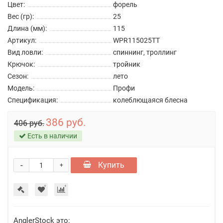
Цвет:
форель
Вес (гр):
25
Длина (мм):
115
Артикул:
WPR115025TT
Вид ловли:
спиннинг, троллинг
Крючок:
тройник
Сезон:
лето
Модель:
Профи
Спецификация:
колеблющаяся блесна
386 руб.
406 руб.
Есть в наличии
-
Купить
+
AnglerStock это: