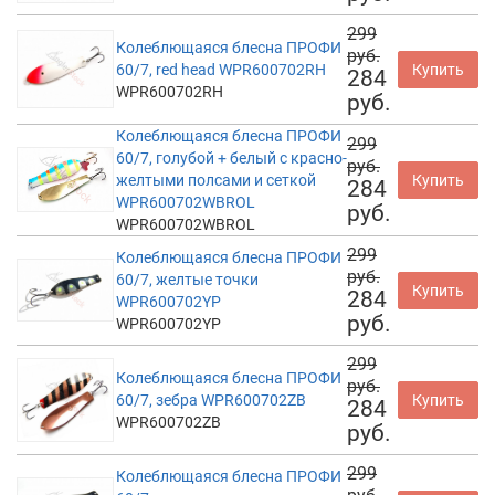
299
Колеблющаяся блесна ПРОФИ
руб.
60/7, red head WPR600702RH
Купить
284
WPR600702RH
руб.
Колеблющаяся блесна ПРОФИ
299
60/7, голубой + белый с красно-
руб.
желтыми полсами и сеткой
Купить
284
WPR600702WBROL
руб.
WPR600702WBROL
299
Колеблющаяся блесна ПРОФИ
руб.
60/7, желтые точки
Купить
284
WPR600702YP
руб.
WPR600702YP
299
Колеблющаяся блесна ПРОФИ
руб.
60/7, зебра WPR600702ZB
Купить
284
WPR600702ZB
руб.
299
Колеблющаяся блесна ПРОФИ