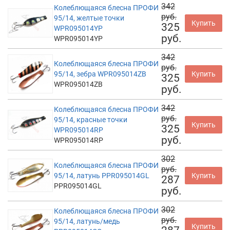
342
Колеблющаяся блесна ПРОФИ
руб.
95/14, желтые точки
Купить
325
WPR095014YP
руб.
WPR095014YP
342
Колеблющаяся блесна ПРОФИ
руб.
95/14, зебра WPR095014ZB
Купить
325
WPR095014ZB
руб.
342
Колеблющаяся блесна ПРОФИ
руб.
95/14, красные точки
Купить
325
WPR095014RP
руб.
WPR095014RP
302
Колеблющаяся блесна ПРОФИ
руб.
95/14, латунь PPR095014GL
Купить
287
PPR095014GL
руб.
302
Колеблющаяся блесна ПРОФИ
руб.
95/14, латунь/медь
Купить