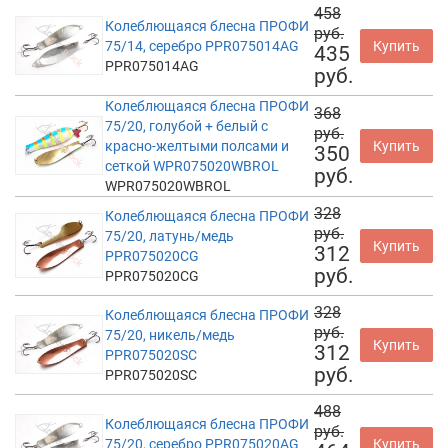
458
Колеблющаяся блесна ПРОФИ
руб.
75/14, серебро PPR075014AG
Купить
435
PPR075014AG
руб.
Колеблющаяся блесна ПРОФИ
368
75/20, голубой + белый с
руб.
красно-желтыми полсами и
Купить
350
сеткой WPR075020WBROL
руб.
WPR075020WBROL
328
Колеблющаяся блесна ПРОФИ
руб.
75/20, латунь/медь
Купить
312
PPR075020CG
руб.
PPR075020CG
328
Колеблющаяся блесна ПРОФИ
руб.
75/20, никель/медь
Купить
312
PPR075020SC
руб.
PPR075020SC
488
Колеблющаяся блесна ПРОФИ
руб.
75/20, серебро PPR075020AG
Купить