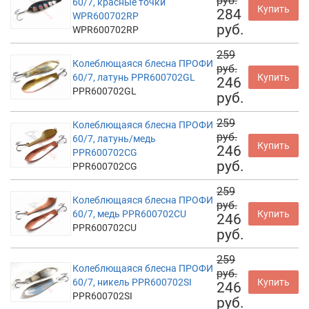
руб.
60/7, красные точки
Купить
284
WPR600702RP
руб.
WPR600702RP
259
Колеблющаяся блесна ПРОФИ
руб.
60/7, латунь PPR600702GL
Купить
246
PPR600702GL
руб.
259
Колеблющаяся блесна ПРОФИ
руб.
60/7, латунь/медь
Купить
246
PPR600702CG
руб.
PPR600702CG
259
Колеблющаяся блесна ПРОФИ
руб.
60/7, медь PPR600702CU
Купить
246
PPR600702CU
руб.
259
Колеблющаяся блесна ПРОФИ
руб.
60/7, никель PPR600702SI
Купить
246
PPR600702SI
руб.