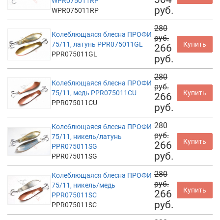
WPR075011RP
руб.
WPR075011RP
280
Колеблющаяся блесна ПРОФИ
руб.
75/11, латунь PPR075011GL
Купить
266
PPR075011GL
руб.
280
Колеблющаяся блесна ПРОФИ
руб.
75/11, медь PPR075011CU
Купить
266
PPR075011CU
руб.
280
Колеблющаяся блесна ПРОФИ
руб.
75/11, никель/латунь
Купить
266
PPR075011SG
руб.
PPR075011SG
280
Колеблющаяся блесна ПРОФИ
руб.
75/11, никель/медь
Купить
266
PPR075011SC
руб.
PPR075011SC