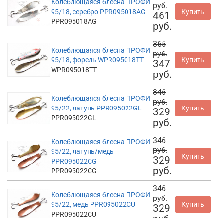
Колеблющаяся блесна ПРОФИ
руб.
95/18, серебро PPR095018AG
Купить
461
PPR095018AG
руб.
365
Колеблющаяся блесна ПРОФИ
руб.
95/18, форель WPR095018TT
Купить
347
WPR095018TT
руб.
346
Колеблющаяся блесна ПРОФИ
руб.
95/22, латунь PPR095022GL
Купить
329
PPR095022GL
руб.
346
Колеблющаяся блесна ПРОФИ
руб.
95/22, латунь/медь
Купить
329
PPR095022CG
руб.
PPR095022CG
346
Колеблющаяся блесна ПРОФИ
руб.
95/22, медь PPR095022CU
Купить
329
PPR095022CU