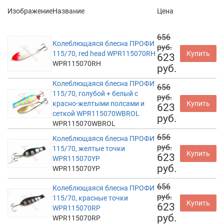
Изображение
Название
Цена
656
Колеблющаяся блесна ПРОФИ
руб.
115/70, red head WPR115070RH
Купить
623
WPR115070RH
руб.
Колеблющаяся блесна ПРОФИ
656
115/70, голубой + белый с
руб.
красно-желтыми полсами и
Купить
623
сеткой WPR115070WBROL
руб.
WPR115070WBROL
656
Колеблющаяся блесна ПРОФИ
руб.
115/70, желтые точки
Купить
623
WPR115070YP
руб.
WPR115070YP
656
Колеблющаяся блесна ПРОФИ
руб.
115/70, красные точки
Купить
623
WPR115070RP
руб.
WPR115070RP