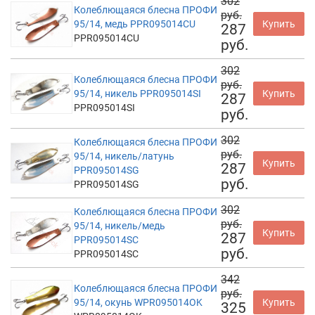
302
Колеблющаяся блесна ПРОФИ
руб.
95/14, медь PPR095014CU
Купить
287
PPR095014CU
руб.
302
Колеблющаяся блесна ПРОФИ
руб.
95/14, никель PPR095014SI
Купить
287
PPR095014SI
руб.
302
Колеблющаяся блесна ПРОФИ
руб.
95/14, никель/латунь
Купить
287
PPR095014SG
руб.
PPR095014SG
302
Колеблющаяся блесна ПРОФИ
руб.
95/14, никель/медь
Купить
287
PPR095014SC
руб.
PPR095014SC
342
Колеблющаяся блесна ПРОФИ
руб.
95/14, окунь WPR095014OK
Купить
325