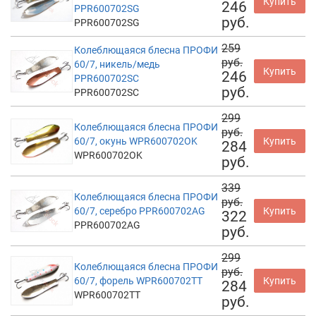
Купить
246
PPR600702SG
руб.
PPR600702SG
259
Колеблющаяся блесна ПРОФИ
руб.
60/7, никель/медь
Купить
246
PPR600702SC
руб.
PPR600702SC
299
Колеблющаяся блесна ПРОФИ
руб.
60/7, окунь WPR600702OK
Купить
284
WPR600702OK
руб.
339
Колеблющаяся блесна ПРОФИ
руб.
60/7, серебро PPR600702AG
Купить
322
PPR600702AG
руб.
299
Колеблющаяся блесна ПРОФИ
руб.
60/7, форель WPR600702TT
Купить
284
WPR600702TT
руб.