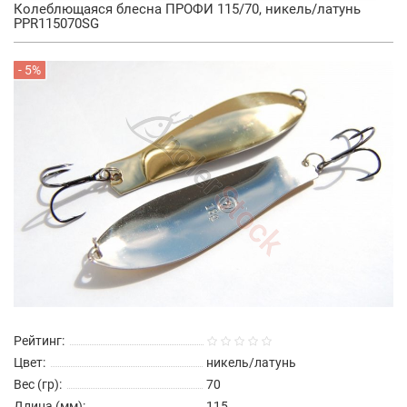
Колеблющаяся блесна ПРОФИ 115/70, никель/латунь
PPR115070SG
- 5%
Рейтинг:
Цвет:
никель/латунь
Вес (гр):
70
Длина (мм):
115