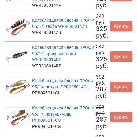
руб.
WPR095014YP
342
Колеблющаяся блесна ПРОФИ
руб.
95/14, зебра WPR095014ZB
Купить
325
WPR095014ZB
руб.
342
Колеблющаяся блесна ПРОФИ
руб.
95/14, красные точки
Купить
325
WPR095014RP
руб.
WPR095014RP
302
Колеблющаяся блесна ПРОФИ
руб.
95/14, латунь PPR095014GL
Купить
287
PPR095014GL
руб.
302
Колеблющаяся блесна ПРОФИ
руб.
95/14, латунь/медь
Купить
287
PPR095014CG
руб.
PPR095014CG