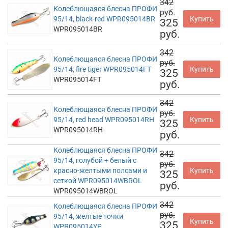
342
Колеблющаяся блесна ПРОФИ
руб.
95/14, black-red WPR095014BR
Купить
325
WPR095014BR
руб.
342
Колеблющаяся блесна ПРОФИ
руб.
95/14, fire tiger WPR095014FT
Купить
325
WPR095014FT
руб.
342
Колеблющаяся блесна ПРОФИ
руб.
95/14, red head WPR095014RH
Купить
325
WPR095014RH
руб.
Колеблющаяся блесна ПРОФИ
342
95/14, голубой + белый с
руб.
красно-желтыми полсами и
Купить
325
сеткой WPR095014WBROL
руб.
WPR095014WBROL
342
Колеблющаяся блесна ПРОФИ
руб.
95/14, желтые точки
Купить
325
WPR095014YP