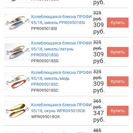
руб.
325
Колеблющаяся блесна ПРОФИ
руб.
95/18, никель PPR095018SI
Купить
309
PPR095018SI
руб.
325
Колеблющаяся блесна ПРОФИ
руб.
95/18, никель/латунь
Купить
309
PPR095018SG
руб.
PPR095018SG
325
Колеблющаяся блесна ПРОФИ
руб.
95/18, никель/медь
Купить
309
PPR095018SC
руб.
PPR095018SC
365
Колеблющаяся блесна ПРОФИ
руб.
95/18, окунь WPR095018OK
Купить
347
WPR095018OK
руб.
485