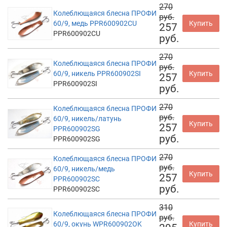
270
Колеблющаяся блесна ПРОФИ
руб.
60/9, медь PPR600902CU
Купить
257
PPR600902CU
руб.
270
Колеблющаяся блесна ПРОФИ
руб.
60/9, никель PPR600902SI
Купить
257
PPR600902SI
руб.
270
Колеблющаяся блесна ПРОФИ
руб.
60/9, никель/латунь
Купить
257
PPR600902SG
руб.
PPR600902SG
270
Колеблющаяся блесна ПРОФИ
руб.
60/9, никель/медь
Купить
257
PPR600902SC
руб.
PPR600902SC
310
Колеблющаяся блесна ПРОФИ
руб.
60/9, окунь WPR600902OK
Купить