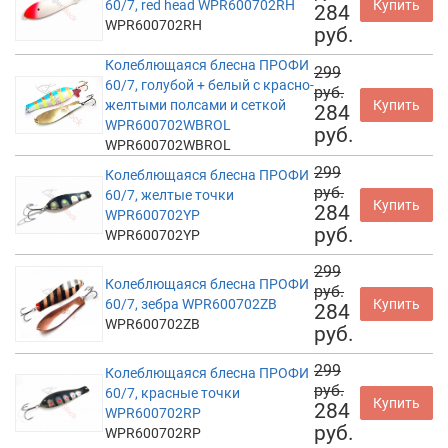
60/7, red head WPR600702RH
Купить
284
WPR600702RH
руб.
Колеблющаяся блесна ПРОФИ
299
60/7, голубой + белый с красно-
руб.
желтыми полсами и сеткой
Купить
284
WPR600702WBROL
руб.
WPR600702WBROL
299
Колеблющаяся блесна ПРОФИ
руб.
60/7, желтые точки
Купить
284
WPR600702YP
руб.
WPR600702YP
299
Колеблющаяся блесна ПРОФИ
руб.
60/7, зебра WPR600702ZB
Купить
284
WPR600702ZB
руб.
299
Колеблющаяся блесна ПРОФИ
руб.
60/7, красные точки
Купить
284
WPR600702RP
руб.
WPR600702RP