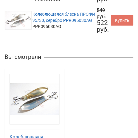
549
Колеблющаяся блесна ПРОФИ
руб.
95/30, серебро PPR095030AG
Купить
522
PPR095030AG
руб.
Вы смотрели
Колеблющаяся