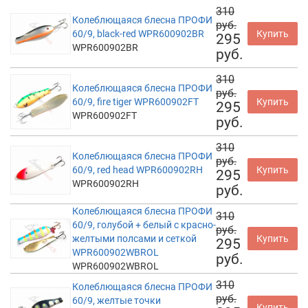
310
Колеблющаяся блесна ПРОФИ
руб.
60/9, black-red WPR600902BR
Купить
295
WPR600902BR
руб.
310
Колеблющаяся блесна ПРОФИ
руб.
60/9, fire tiger WPR600902FT
Купить
295
WPR600902FT
руб.
310
Колеблющаяся блесна ПРОФИ
руб.
60/9, red head WPR600902RH
Купить
295
WPR600902RH
руб.
Колеблющаяся блесна ПРОФИ
310
60/9, голубой + белый с красно-
руб.
желтыми полсами и сеткой
Купить
295
WPR600902WBROL
руб.
WPR600902WBROL
310
Колеблющаяся блесна ПРОФИ
руб.
60/9, желтые точки
Купить