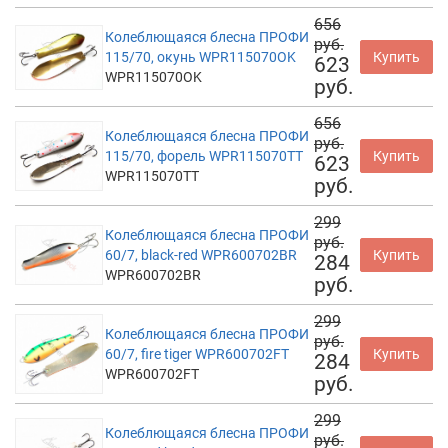
656
Колеблющаяся блесна ПРОФИ
руб.
115/70, окунь WPR115070OK
Купить
623
WPR115070OK
руб.
656
Колеблющаяся блесна ПРОФИ
руб.
115/70, форель WPR115070TT
Купить
623
WPR115070TT
руб.
299
Колеблющаяся блесна ПРОФИ
руб.
60/7, black-red WPR600702BR
Купить
284
WPR600702BR
руб.
299
Колеблющаяся блесна ПРОФИ
руб.
60/7, fire tiger WPR600702FT
Купить
284
WPR600702FT
руб.
299
Колеблющаяся блесна ПРОФИ
руб.