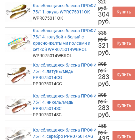
320
Колеблющаяся блесна ПРОФИ
руб.
75/11, окунь WPR075011OK
Купить
304
WPR075011OK
руб.
Колеблющаяся блесна ПРОФИ
338
75/14, голубой + белый с
руб.
красно-желтыми полсами и
Купить
321
сеткой WPR075014WBROL
руб.
WPR075014WBROL
298
Колеблющаяся блесна ПРОФИ
руб.
75/14, латунь/медь
Купить
283
PPR075014CG
руб.
PPR075014CG
298
Колеблющаяся блесна ПРОФИ
руб.
75/14, никель/медь
Купить
283
PPR075014SC
руб.
PPR075014SC
458
Колеблющаяся блесна ПРОФИ
руб.
75/14, серебро PPR075014AG
Купить
435