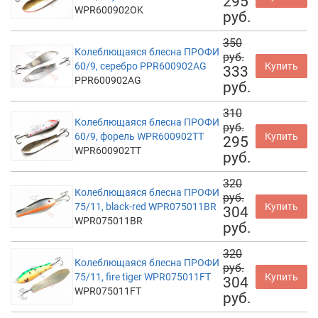
295
WPR600902OK
руб.
350
Колеблющаяся блесна ПРОФИ
руб.
60/9, серебро PPR600902AG
Купить
333
PPR600902AG
руб.
310
Колеблющаяся блесна ПРОФИ
руб.
60/9, форель WPR600902TT
Купить
295
WPR600902TT
руб.
320
Колеблющаяся блесна ПРОФИ
руб.
75/11, black-red WPR075011BR
Купить
304
WPR075011BR
руб.
320
Колеблющаяся блесна ПРОФИ
руб.
75/11, fire tiger WPR075011FT
Купить
304
WPR075011FT
руб.