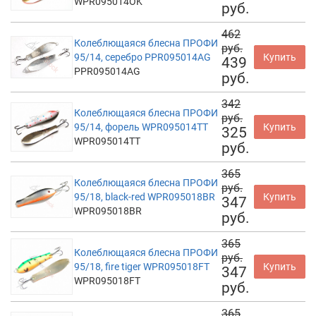
WPR095014OK
руб.
462
Колеблющаяся блесна ПРОФИ
руб.
95/14, серебро PPR095014AG
Купить
439
PPR095014AG
руб.
342
Колеблющаяся блесна ПРОФИ
руб.
95/14, форель WPR095014TT
Купить
325
WPR095014TT
руб.
365
Колеблющаяся блесна ПРОФИ
руб.
95/18, black-red WPR095018BR
Купить
347
WPR095018BR
руб.
365
Колеблющаяся блесна ПРОФИ
руб.
95/18, fire tiger WPR095018FT
Купить
347
WPR095018FT
руб.
365