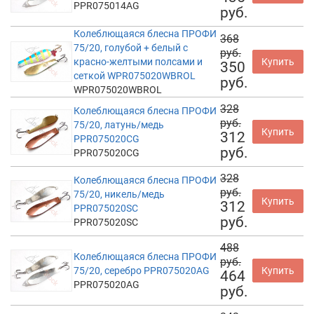
PPR075014AG
руб.
Колеблющаяся блесна ПРОФИ
368
75/20, голубой + белый с
руб.
красно-желтыми полсами и
Купить
350
сеткой WPR075020WBROL
руб.
WPR075020WBROL
328
Колеблющаяся блесна ПРОФИ
руб.
75/20, латунь/медь
Купить
312
PPR075020CG
руб.
PPR075020CG
328
Колеблющаяся блесна ПРОФИ
руб.
75/20, никель/медь
Купить
312
PPR075020SC
руб.
PPR075020SC
488
Колеблющаяся блесна ПРОФИ
руб.
75/20, серебро PPR075020AG
Купить
464
PPR075020AG
руб.