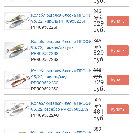
руб.
346
Колеблющаяся блесна ПРОФИ
руб.
95/22, никель PPR095022SI
Купить
329
PPR095022SI
руб.
346
Колеблющаяся блесна ПРОФИ
руб.
95/22, никель/латунь
Купить
329
PPR095022SG
руб.
PPR095022SG
346
Колеблющаяся блесна ПРОФИ
руб.
95/22, никель/медь
Купить
329
PPR095022SC
руб.
PPR095022SC
506
Колеблющаяся блесна ПРОФИ
руб.
95/22, серебро PPR095022AG
Купить
481
PPR095022AG
руб.
389
Колеблющаяся блесна ПРОФИ