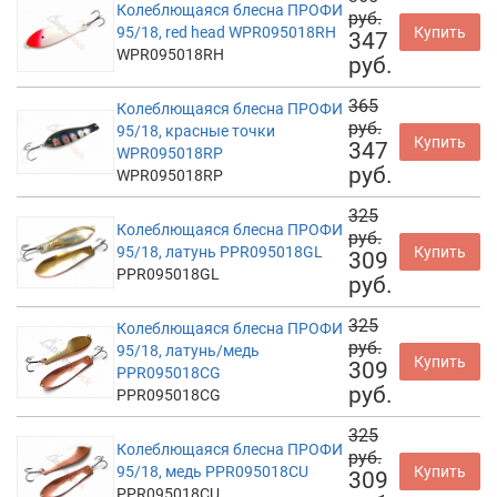
Колеблющаяся блесна ПРОФИ
руб.
95/18, red head WPR095018RH
Купить
347
WPR095018RH
руб.
365
Колеблющаяся блесна ПРОФИ
руб.
95/18, красные точки
Купить
347
WPR095018RP
руб.
WPR095018RP
325
Колеблющаяся блесна ПРОФИ
руб.
95/18, латунь PPR095018GL
Купить
309
PPR095018GL
руб.
325
Колеблющаяся блесна ПРОФИ
руб.
95/18, латунь/медь
Купить
309
PPR095018CG
руб.
PPR095018CG
325
Колеблющаяся блесна ПРОФИ
руб.
95/18, медь PPR095018CU
Купить
309
PPR095018CU