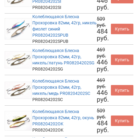
446
PR08204202SI
руб.
PR08204202SI
Колеблющаяся Блесна
509
Прохоровка 82мм, 42гр, никель
руб.
фиолет синий
Купить
484
PR08204202SPUB
руб.
PR08204202SPUB
469
Колеблющаяся Блесна
руб.
Прохоровка 82мм, 42гр,
Купить
446
никель/латунь PR08204202SG
руб.
PR08204202SG
469
Колеблющаяся Блесна
руб.
Прохоровка 82мм, 42гр,
Купить
446
никель/медь PR08204202SC
руб.
PR08204202SC
509
Колеблющаяся Блесна
руб.
Прохоровка 82мм, 42гр, окунь
Купить
484
PR08204202OK
руб.
PR08204202OK