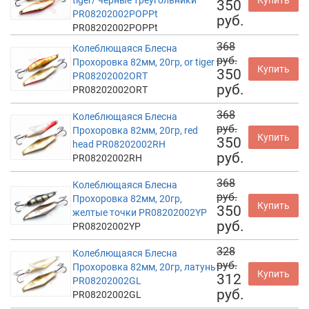
350
PR08202002POPPt
руб.
PR08202002POPPt
368
Колеблющаяся Блесна
руб.
Прохоровка 82мм, 20гр, or tiger
Купить
350
PR08202002ORT
руб.
PR08202002ORT
368
Колеблющаяся Блесна
руб.
Прохоровка 82мм, 20гр, red
Купить
350
head PR08202002RH
руб.
PR08202002RH
368
Колеблющаяся Блесна
руб.
Прохоровка 82мм, 20гр,
Купить
350
желтые точки PR08202002YP
руб.
PR08202002YP
328
Колеблющаяся Блесна
руб.
Прохоровка 82мм, 20гр, латунь
Купить
312
PR08202002GL
руб.
PR08202002GL