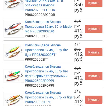
черные точки, зеленая и
Купить
350
оранжевая полоса
руб.
PR08202002SGROR
PR08202002SGROR
434
Колеблющаяся Блесна
руб.
Прохоровка 82мм, 30гр, black-
Купить
412
red PR08203002BR
руб.
PR08203002BR
434
Колеблющаяся Блесна
руб.
Прохоровка 82мм, 30гр, fire
Купить
412
tiger PR08203002FT
руб.
PR08203002FT
Колеблющаяся Блесна
434
Прохоровка 82мм, 30гр, fire
руб.
tiger/ черные треугольники
Купить
412
PR08203002POPPt
руб.
PR08203002POPPt
434
Колеблющаяся Блесна
руб.
Прохоровка 82мм, 30гр, or tiger
Купить
412
PR08203002ORT