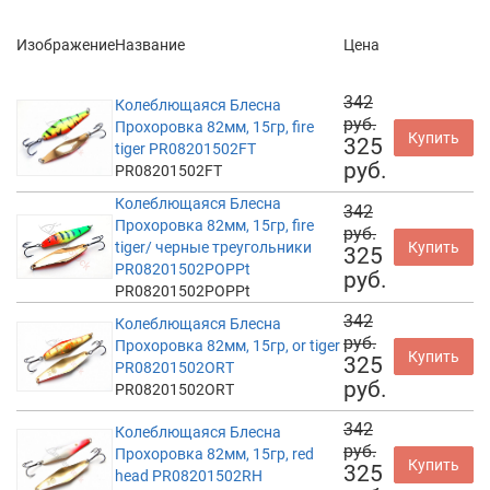
Изображение
Название
Цена
342
Колеблющаяся Блесна
руб.
Прохоровка 82мм, 15гр, fire
Купить
325
tiger PR08201502FT
руб.
PR08201502FT
Колеблющаяся Блесна
342
Прохоровка 82мм, 15гр, fire
руб.
tiger/ черные треугольники
Купить
325
PR08201502POPPt
руб.
PR08201502POPPt
342
Колеблющаяся Блесна
руб.
Прохоровка 82мм, 15гр, or tiger
Купить
325
PR08201502ORT
руб.
PR08201502ORT
342
Колеблющаяся Блесна
руб.
Прохоровка 82мм, 15гр, red
Купить
325
head PR08201502RH