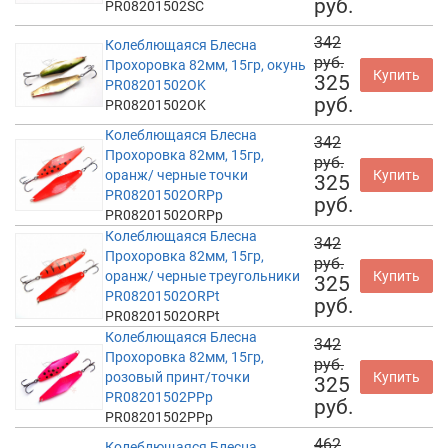
руб.
PR08201502SC
342
Колеблющаяся Блесна
руб.
Прохоровка 82мм, 15гр, окунь
Купить
325
PR08201502OK
руб.
PR08201502OK
Колеблющаяся Блесна
342
Прохоровка 82мм, 15гр,
руб.
оранж/ черные точки
Купить
325
PR08201502ORPp
руб.
PR08201502ORPp
Колеблющаяся Блесна
342
Прохоровка 82мм, 15гр,
руб.
оранж/ черные треугольники
Купить
325
PR08201502ORPt
руб.
PR08201502ORPt
Колеблющаяся Блесна
342
Прохоровка 82мм, 15гр,
руб.
розовый принт/точки
Купить
325
PR08201502PPp
руб.
PR08201502PPp
462
Колеблющаяся Блесна