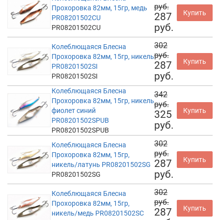
руб.
Прохоровка 82мм, 15гр, медь
Купить
287
PR08201502CU
руб.
PR08201502CU
302
Колеблющаяся Блесна
руб.
Прохоровка 82мм, 15гр, никель
Купить
287
PR08201502SI
руб.
PR08201502SI
Колеблющаяся Блесна
342
Прохоровка 82мм, 15гр, никель
руб.
фиолет синий
Купить
325
PR08201502SPUB
руб.
PR08201502SPUB
302
Колеблющаяся Блесна
руб.
Прохоровка 82мм, 15гр,
Купить
287
никель/латунь PR08201502SG
руб.
PR08201502SG
302
Колеблющаяся Блесна
руб.
Прохоровка 82мм, 15гр,
Купить
287
никель/медь PR08201502SC