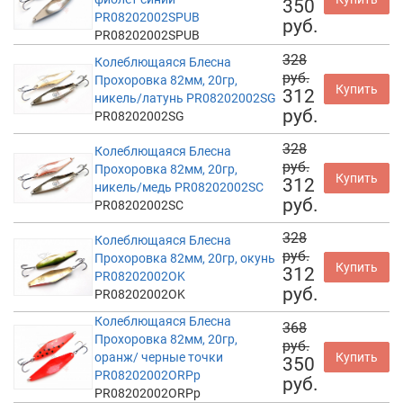
350
PR08202002SPUB
руб.
PR08202002SPUB
328
Колеблющаяся Блесна
руб.
Прохоровка 82мм, 20гр,
Купить
312
никель/латунь PR08202002SG
руб.
PR08202002SG
328
Колеблющаяся Блесна
руб.
Прохоровка 82мм, 20гр,
Купить
312
никель/медь PR08202002SC
руб.
PR08202002SC
328
Колеблющаяся Блесна
руб.
Прохоровка 82мм, 20гр, окунь
Купить
312
PR08202002OK
руб.
PR08202002OK
Колеблющаяся Блесна
368
Прохоровка 82мм, 20гр,
руб.
оранж/ черные точки
Купить
350
PR08202002ORPp
руб.
PR08202002ORPp