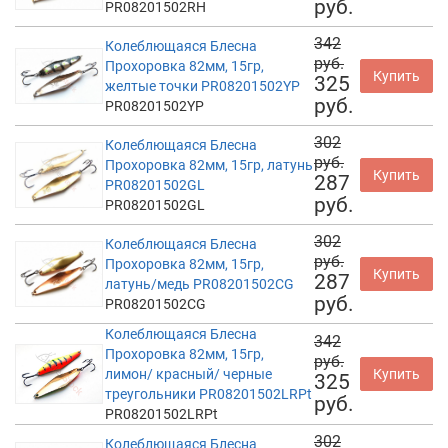
руб.
PR08201502RH
342
Колеблющаяся Блесна
руб.
Прохоровка 82мм, 15гр,
Купить
325
желтые точки PR08201502YP
руб.
PR08201502YP
302
Колеблющаяся Блесна
руб.
Прохоровка 82мм, 15гр, латунь
Купить
287
PR08201502GL
руб.
PR08201502GL
302
Колеблющаяся Блесна
руб.
Прохоровка 82мм, 15гр,
Купить
287
латунь/медь PR08201502CG
руб.
PR08201502CG
Колеблющаяся Блесна
342
Прохоровка 82мм, 15гр,
руб.
лимон/ красный/ черные
Купить
325
треугольники PR08201502LRPt
руб.
PR08201502LRPt
302
Колеблющаяся Блесна