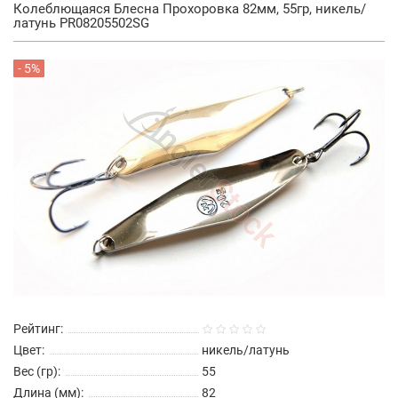
Колеблющаяся Блесна Прохоровка 82мм, 55гр, никель/
латунь PR08205502SG
- 5%
Рейтинг:
Цвет:
никель/латунь
Вес (гр):
55
Длина (мм):
82