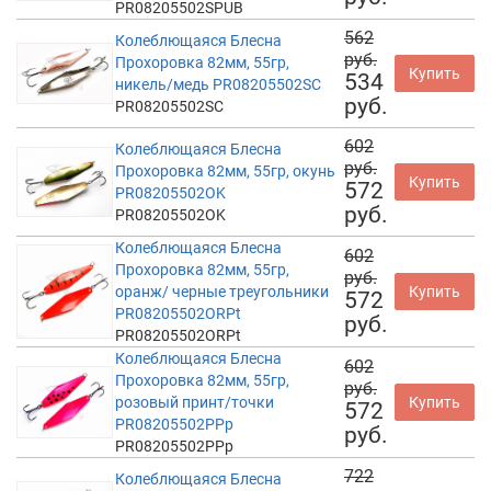
PR08205502SPUB
562
Колеблющаяся Блесна
руб.
Прохоровка 82мм, 55гр,
Купить
534
никель/медь PR08205502SC
руб.
PR08205502SC
602
Колеблющаяся Блесна
руб.
Прохоровка 82мм, 55гр, окунь
Купить
572
PR08205502OK
руб.
PR08205502OK
Колеблющаяся Блесна
602
Прохоровка 82мм, 55гр,
руб.
оранж/ черные треугольники
Купить
572
PR08205502ORPt
руб.
PR08205502ORPt
Колеблющаяся Блесна
602
Прохоровка 82мм, 55гр,
руб.
розовый принт/точки
Купить
572
PR08205502PPp
руб.
PR08205502PPp
722
Колеблющаяся Блесна