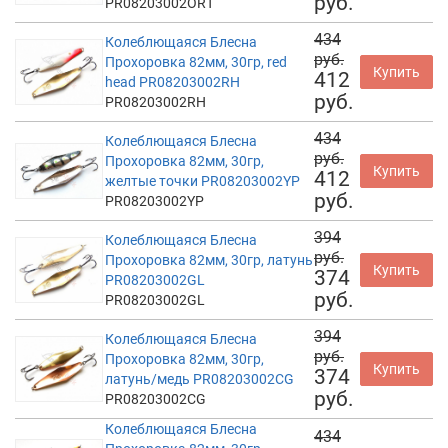
руб.
PR08203002ORT
434
Колеблющаяся Блесна
руб.
Прохоровка 82мм, 30гр, red
Купить
412
head PR08203002RH
руб.
PR08203002RH
434
Колеблющаяся Блесна
руб.
Прохоровка 82мм, 30гр,
Купить
412
желтые точки PR08203002YP
руб.
PR08203002YP
394
Колеблющаяся Блесна
руб.
Прохоровка 82мм, 30гр, латунь
Купить
374
PR08203002GL
руб.
PR08203002GL
394
Колеблющаяся Блесна
руб.
Прохоровка 82мм, 30гр,
Купить
374
латунь/медь PR08203002CG
руб.
PR08203002CG
Колеблющаяся Блесна
434