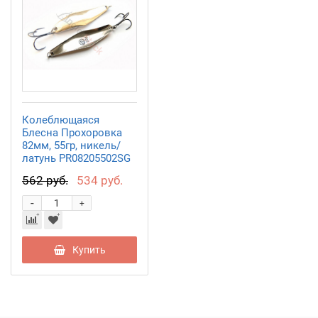
Колеблющаяся
Блесна Прохоровка
82мм, 55гр, никель/
латунь PR08205502SG
562 руб.
534 руб.
-
+
Купить