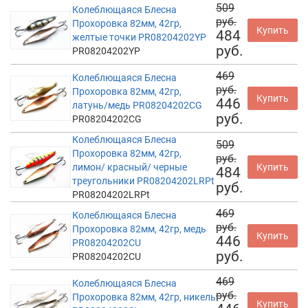
509
Колеблющаяся Блесна
руб.
Прохоровка 82мм, 42гр,
Купить
484
желтые точки PR08204202YP
руб.
PR08204202YP
469
Колеблющаяся Блесна
руб.
Прохоровка 82мм, 42гр,
Купить
446
латунь/медь PR08204202CG
руб.
PR08204202CG
Колеблющаяся Блесна
509
Прохоровка 82мм, 42гр,
руб.
лимон/ красный/ черные
Купить
484
треугольники PR08204202LRPt
руб.
PR08204202LRPt
469
Колеблющаяся Блесна
руб.
Прохоровка 82мм, 42гр, медь
Купить
446
PR08204202CU
руб.
PR08204202CU
469
Колеблющаяся Блесна
руб.
Прохоровка 82мм, 42гр, никель
Купить