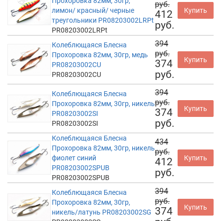
Прохоровка 82мм, 30гр,
руб.
лимон/ красный/ черные
Купить
412
треугольники PR08203002LRPt
руб.
PR08203002LRPt
394
Колеблющаяся Блесна
руб.
Прохоровка 82мм, 30гр, медь
Купить
374
PR08203002CU
руб.
PR08203002CU
394
Колеблющаяся Блесна
руб.
Прохоровка 82мм, 30гр, никель
Купить
374
PR08203002SI
руб.
PR08203002SI
Колеблющаяся Блесна
434
Прохоровка 82мм, 30гр, никель
руб.
фиолет синий
Купить
412
PR08203002SPUB
руб.
PR08203002SPUB
394
Колеблющаяся Блесна
руб.
Прохоровка 82мм, 30гр,
Купить
374
никель/латунь PR08203002SG