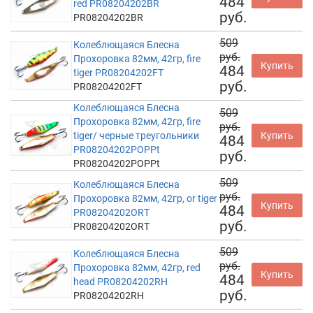
484
red PR08204202BR
руб.
PR08204202BR
509
Колеблющаяся Блесна
руб.
Прохоровка 82мм, 42гр, fire
Купить
484
tiger PR08204202FT
руб.
PR08204202FT
Колеблющаяся Блесна
509
Прохоровка 82мм, 42гр, fire
руб.
tiger/ черные треугольники
Купить
484
PR08204202POPPt
руб.
PR08204202POPPt
509
Колеблющаяся Блесна
руб.
Прохоровка 82мм, 42гр, or tiger
Купить
484
PR08204202ORT
руб.
PR08204202ORT
509
Колеблющаяся Блесна
руб.
Прохоровка 82мм, 42гр, red
Купить
484
head PR08204202RH
руб.
PR08204202RH