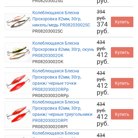
руб.
PR08203002SG
394
Колеблющаяся Блесна
руб.
Прохоровка 82мм, 30гр,
Купить
374
никель/медь PR08203002SC
руб.
PR08203002SC
434
Колеблющаяся Блесна
руб.
Прохоровка 82мм, 30гр, окунь
Купить
412
PR08203002OK
руб.
PR08203002OK
Колеблющаяся Блесна
434
Прохоровка 82мм, 30гр,
руб.
оранж/ черные точки
Купить
412
PR08203002ORPp
руб.
PR08203002ORPp
Колеблющаяся Блесна
434
Прохоровка 82мм, 30гр,
руб.
оранж/ черные треугольники
Купить
412
PR08203002ORPt
руб.
PR08203002ORPt
Колеблющаяся Блесна
434