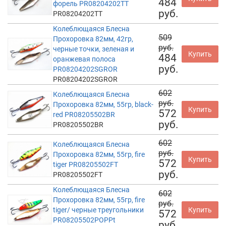
484
форель PR08204202TT
руб.
PR08204202TT
Колеблющаяся Блесна
509
Прохоровка 82мм, 42гр,
руб.
черные точки, зеленая и
Купить
484
оранжевая полоса
руб.
PR08204202SGROR
PR08204202SGROR
602
Колеблющаяся Блесна
руб.
Прохоровка 82мм, 55гр, black-
Купить
572
red PR08205502BR
руб.
PR08205502BR
602
Колеблющаяся Блесна
руб.
Прохоровка 82мм, 55гр, fire
Купить
572
tiger PR08205502FT
руб.
PR08205502FT
Колеблющаяся Блесна
602
Прохоровка 82мм, 55гр, fire
руб.
tiger/ черные треугольники
Купить
572
PR08205502POPPt
руб.