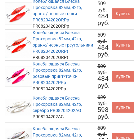
Колеблющаяся Блесна
509
Прохоровка 82мм, 42гр,
руб.
оранж/ черные точки
Купить
484
PR08204202ORPp
руб.
PR08204202ORPp
Колеблющаяся Блесна
509
Прохоровка 82мм, 42гр,
руб.
оранж/ черные треугольники
Купить
484
PR08204202ORPt
руб.
PR08204202ORPt
Колеблющаяся Блесна
509
Прохоровка 82мм, 42гр,
руб.
розовый принт/точки
Купить
484
PR08204202PPp
руб.
PR08204202PPp
629
Колеблющаяся Блесна
руб.
Прохоровка 82мм, 42гр,
Купить
598
серебро PR08204202AG
руб.
PR08204202AG
509
Колеблющаяся Блесна
руб.
Прохоровка 82мм, 42гр,
Купить