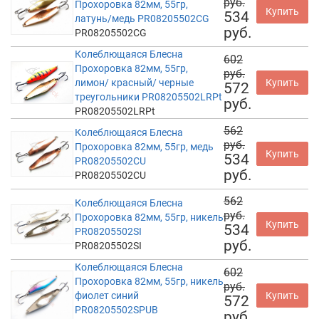
руб.
Прохоровка 82мм, 55гр,
Купить
534
латунь/медь PR08205502CG
руб.
PR08205502CG
Колеблющаяся Блесна
602
Прохоровка 82мм, 55гр,
руб.
лимон/ красный/ черные
Купить
572
треугольники PR08205502LRPt
руб.
PR08205502LRPt
562
Колеблющаяся Блесна
руб.
Прохоровка 82мм, 55гр, медь
Купить
534
PR08205502CU
руб.
PR08205502CU
562
Колеблющаяся Блесна
руб.
Прохоровка 82мм, 55гр, никель
Купить
534
PR08205502SI
руб.
PR08205502SI
Колеблющаяся Блесна
602
Прохоровка 82мм, 55гр, никель
руб.
фиолет синий
Купить
572
PR08205502SPUB
руб.