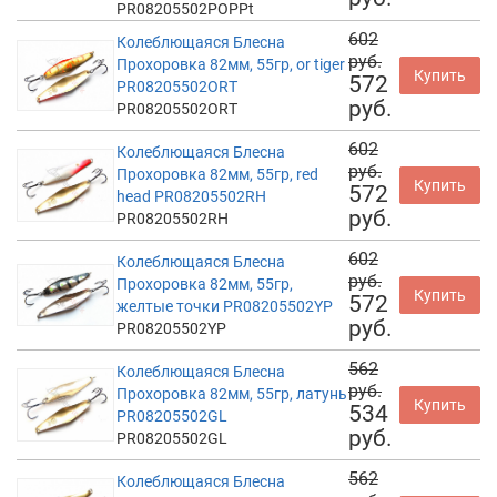
PR08205502POPPt
602
Колеблющаяся Блесна
руб.
Прохоровка 82мм, 55гр, or tiger
Купить
572
PR08205502ORT
руб.
PR08205502ORT
602
Колеблющаяся Блесна
руб.
Прохоровка 82мм, 55гр, red
Купить
572
head PR08205502RH
руб.
PR08205502RH
602
Колеблющаяся Блесна
руб.
Прохоровка 82мм, 55гр,
Купить
572
желтые точки PR08205502YP
руб.
PR08205502YP
562
Колеблющаяся Блесна
руб.
Прохоровка 82мм, 55гр, латунь
Купить
534
PR08205502GL
руб.
PR08205502GL
562
Колеблющаяся Блесна