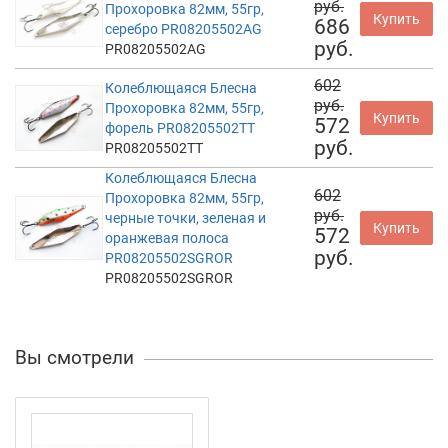
руб.
Прохоровка 82мм, 55гр,
Купить
686
серебро PR08205502AG
руб.
PR08205502AG
602
Колеблющаяся Блесна
руб.
Прохоровка 82мм, 55гр,
Купить
572
форель PR08205502TT
руб.
PR08205502TT
Колеблющаяся Блесна
602
Прохоровка 82мм, 55гр,
руб.
черные точки, зеленая и
Купить
572
оранжевая полоса
руб.
PR08205502SGROR
PR08205502SGROR
Вы смотрели