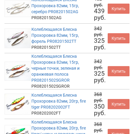
руб.
Прохоровка 82мм, 15гр,
Купить
439
серебро PR08201502AG
руб.
PR08201502AG
342
Колеблющаяся Блесна
руб.
Прохоровка 82мм, 15гр,
Купить
325
форель PR08201502TT
руб.
PR08201502TT
Колеблющаяся Блесна
342
Прохоровка 82мм, 15гр,
руб.
черные точки, зеленая и
Купить
325
оранжевая полоса
руб.
PR08201502SGROR
PR08201502SGROR
368
Колеблющаяся Блесна
руб.
Прохоровка 82мм, 20гр, fire
Купить
350
tiger PR08202002FT
руб.
PR08202002FT
Колеблющаяся Блесна
368
Прохоровка 82мм, 20гр, fire
руб.
tiger/ черные треугольники
Купить