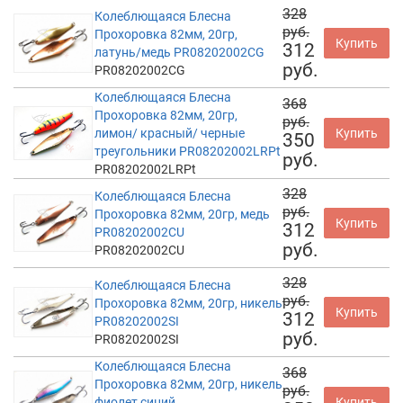
328
Колеблющаяся Блесна
руб.
Прохоровка 82мм, 20гр,
Купить
312
латунь/медь PR08202002CG
руб.
PR08202002CG
Колеблющаяся Блесна
368
Прохоровка 82мм, 20гр,
руб.
лимон/ красный/ черные
Купить
350
треугольники PR08202002LRPt
руб.
PR08202002LRPt
328
Колеблющаяся Блесна
руб.
Прохоровка 82мм, 20гр, медь
Купить
312
PR08202002CU
руб.
PR08202002CU
328
Колеблющаяся Блесна
руб.
Прохоровка 82мм, 20гр, никель
Купить
312
PR08202002SI
руб.
PR08202002SI
Колеблющаяся Блесна
368
Прохоровка 82мм, 20гр, никель
руб.
фиолет синий
Купить