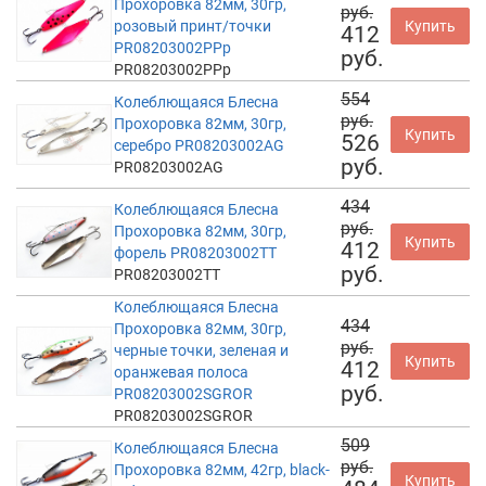
Прохоровка 82мм, 30гр,
руб.
розовый принт/точки
Купить
412
PR08203002PPp
руб.
PR08203002PPp
554
Колеблющаяся Блесна
руб.
Прохоровка 82мм, 30гр,
Купить
526
серебро PR08203002AG
руб.
PR08203002AG
434
Колеблющаяся Блесна
руб.
Прохоровка 82мм, 30гр,
Купить
412
форель PR08203002TT
руб.
PR08203002TT
Колеблющаяся Блесна
434
Прохоровка 82мм, 30гр,
руб.
черные точки, зеленая и
Купить
412
оранжевая полоса
руб.
PR08203002SGROR
PR08203002SGROR
509
Колеблющаяся Блесна
руб.
Прохоровка 82мм, 42гр, black-
Купить