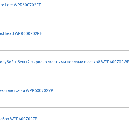
re tiger WPR600702FT
red head WPR600702RH
голубой + белый с красно-желтыми полсами и сеткой WPR600702W
желтые точки WPR600702YP
зебра WPR600702ZB