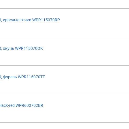
, красные точки WPR115070RP
0, окунь WPR115070OK
0, форель WPR115070TT
lack-red WPR600702BR