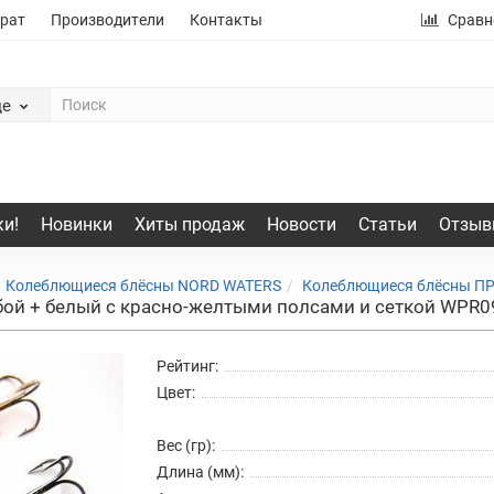
рат
Производители
Контакты
Сравн
де
и!
Новинки
Хиты продаж
Новости
Статьи
Отзыв
Колеблющиеся блёсны NORD WATERS
Колеблющиеся блёсны П
бой + белый с красно-желтыми полсами и сеткой WP
Рейтинг:
Цвет:
Вес (гр):
Длина (мм):