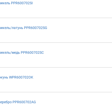
никель PPR600702SI
никель/латунь PPR600702SG
никель/медь PPR600702SC
 окунь WPR600702OK
серебро PPR600702AG