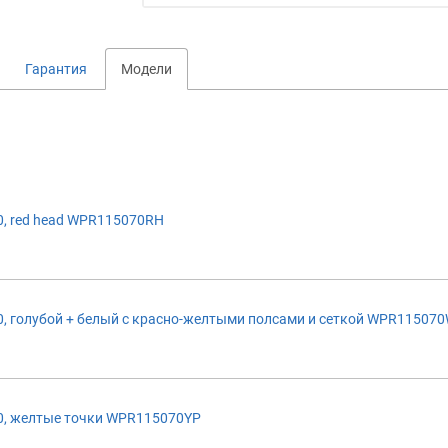
Гарантия
Модели
, red head WPR115070RH
, голубой + белый с красно-желтыми полсами и сеткой WPR11507
, желтые точки WPR115070YP