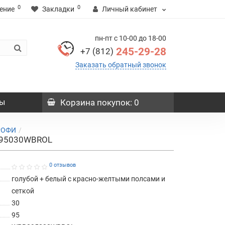
0
0
ение
Закладки
Личный кабинет
пн-пт с 10-00 до 18-00
245-29-28
+7 (812)
Заказать обратный звонок
ы
Корзина
покупок
: 0
РОФИ
R095030WBROL
0 отзывов
голубой + белый с красно-желтыми полсами и
сеткой
30
95