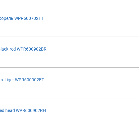
форель WPR600702TT
lack-red WPR600902BR
re tiger WPR600902FT
red head WPR600902RH