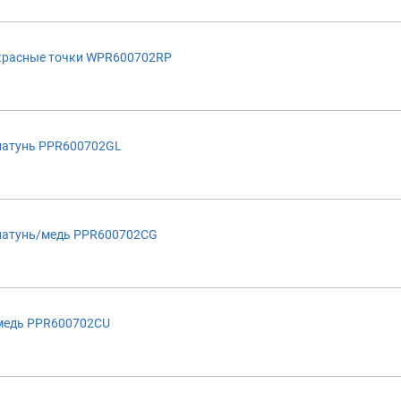
красные точки WPR600702RP
латунь PPR600702GL
латунь/медь PPR600702CG
медь PPR600702CU