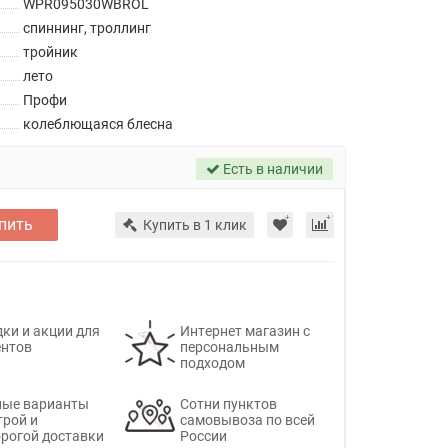
WPR095030WBROL
спиннинг, троллинг
тройник
лето
Профи
колеблющаяся блесна
Есть в наличии
пить
Купить в 1 клик
ки и акции для
Интернет магазин с
ентов
персональным
подходом
ные варианты
Сотни пунктов
трой и
самовывоза по всей
рогой доставки
России