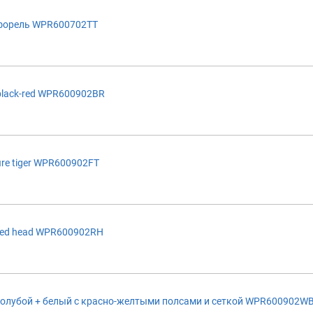
форель WPR600702TT
lack-red WPR600902BR
re tiger WPR600902FT
red head WPR600902RH
голубой + белый с красно-желтыми полсами и сеткой WPR600902W