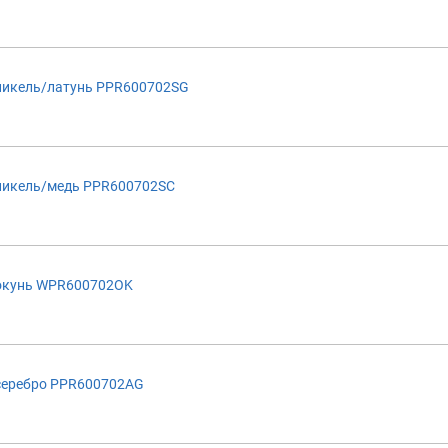
никель/латунь PPR600702SG
никель/медь PPR600702SC
 окунь WPR600702OK
серебро PPR600702AG