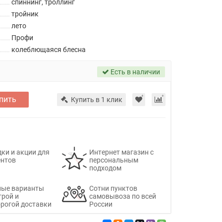
спиннинг, троллинг
тройник
лето
Профи
колеблющаяся блесна
Есть в наличии
пить
Купить в 1 клик
ки и акции для
Интернет магазин с
ентов
персональным
подходом
ные варианты
Сотни пунктов
трой и
самовывоза по всей
рогой доставки
России