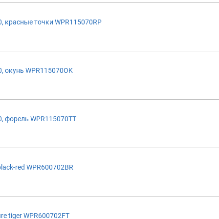
, красные точки WPR115070RP
0, окунь WPR115070OK
0, форель WPR115070TT
lack-red WPR600702BR
re tiger WPR600702FT