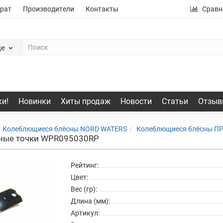
рат
Производители
Контакты
Сравн
де
и!
Новинки
Хиты продаж
Новости
Статьи
Отзыв
Колеблющиеся блёсны NORD WATERS
Колеблющиеся блёсны П
сные точки WPR095030RP
Рейтинг:
Цвет:
Вес (гр):
Длина (мм):
Артикул: