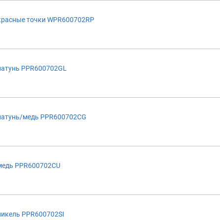
красные точки WPR600702RP
латунь PPR600702GL
латунь/медь PPR600702CG
медь PPR600702CU
никель PPR600702SI