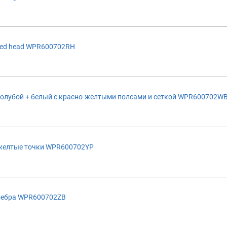
red head WPR600702RH
голубой + белый с красно-желтыми полсами и сеткой WPR600702W
желтые точки WPR600702YP
зебра WPR600702ZB