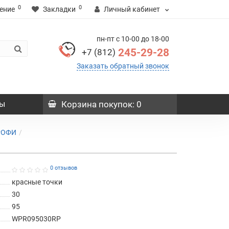
0
0
ение
Закладки
Личный кабинет
пн-пт с 10-00 до 18-00
245-29-28
+7 (812)
Заказать обратный звонок
ы
Корзина
покупок
: 0
РОФИ
0 отзывов
красные точки
30
95
WPR095030RP