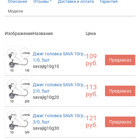
0
Описание
Отзывы
Доставка и оплата
Гарантия
Модели
Изображение
Название
Цена
Джиг головка SAVA 10гр.,
109
1/0, 5шт
Предзаказ
руб.
savajig10g10
Джиг головка SAVA 10гр.,
113
2/0, 5шт
Предзаказ
руб.
savajig10g20
Джиг головка SAVA 10гр.,
121
3/0, 5шт
Предзаказ
руб.
savajig10g30