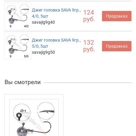
Джиг головка SAVA 9гр.,
124
4/0, 5шт
Предзаказ
руб.
savajig9g40
Джиг головка SAVA 9гр.,
132
5/0, 5шт
Предзаказ
руб.
savajig9g50
Вы смотрели