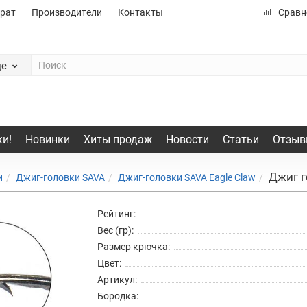
рат
Производители
Контакты
Сравн
де
и!
Новинки
Хиты продаж
Новости
Статьи
Отзыв
Джиг г
и
Джиг-головки SAVA
Джиг-головки SAVA Eagle Claw
Рейтинг:
Вес (гр):
Размер крючка:
Цвет:
Артикул:
Бородка: