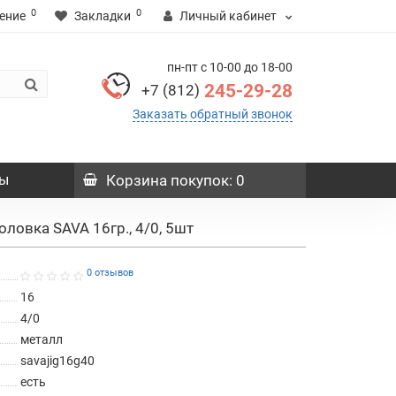
0
0
ение
Закладки
Личный кабинет
пн-пт с 10-00 до 18-00
245-29-28
+7 (812)
Заказать обратный звонок
ы
Корзина
покупок
: 0
оловка SAVA 16гр., 4/0, 5шт
0 отзывов
16
4/0
металл
savajig16g40
есть