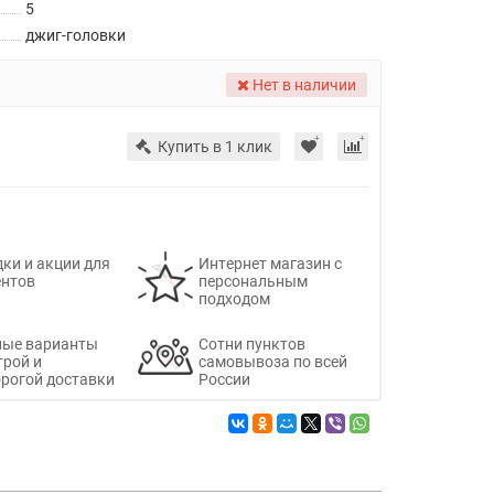
5
джиг-головки
Нет в наличии
Купить в 1 клик
ки и акции для
Интернет магазин с
ентов
персональным
подходом
ные варианты
Сотни пунктов
трой и
самовывоза по всей
рогой доставки
России