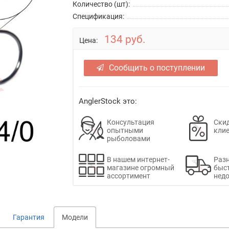
Количество (шт):
Спецификация:
134 руб.
Цена:
Сообщить о поступлении
AnglerStock это:
Консультация
Скид
опытными
кли
рыболовами
В нашем интернет-
Раз
магазине огромный
быс
ассортимент
недо
Гарантия
Модели