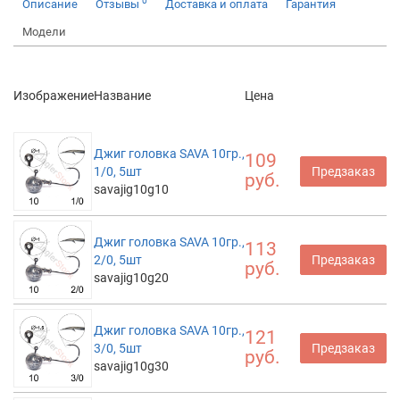
0
Описание
Отзывы
Доставка и оплата
Гарантия
Модели
Изображение
Название
Цена
Джиг головка SAVA 10гр.,
109
1/0, 5шт
Предзаказ
руб.
savajig10g10
Джиг головка SAVA 10гр.,
113
2/0, 5шт
Предзаказ
руб.
savajig10g20
Джиг головка SAVA 10гр.,
121
3/0, 5шт
Предзаказ
руб.
savajig10g30