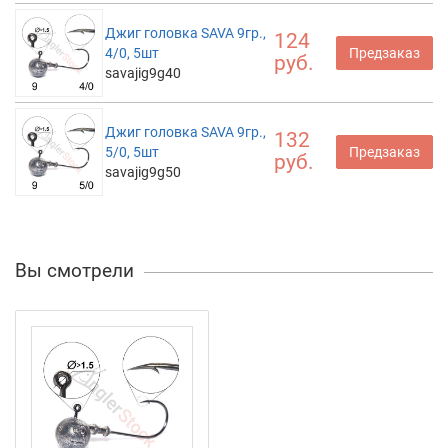
Джиг головка SAVA 9гр.,
124
4/0, 5шт
Предзаказ
руб.
savajig9g40
Джиг головка SAVA 9гр.,
132
5/0, 5шт
Предзаказ
руб.
savajig9g50
Вы смотрели