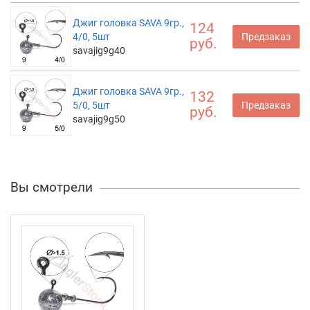
Джиг головка SAVA 9гр.,
124
4/0, 5шт
Предзаказ
руб.
savajig9g40
Джиг головка SAVA 9гр.,
132
5/0, 5шт
Предзаказ
руб.
savajig9g50
Вы смотрели