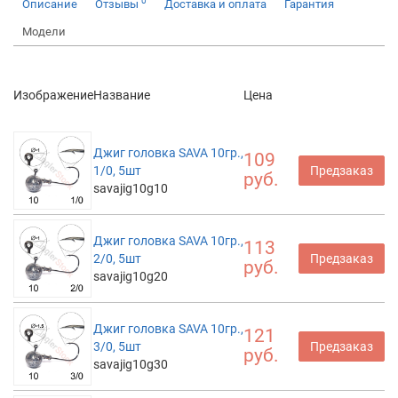
0
Описание
Отзывы
Доставка и оплата
Гарантия
Модели
Изображение
Название
Цена
Джиг головка SAVA 10гр.,
109
1/0, 5шт
Предзаказ
руб.
savajig10g10
Джиг головка SAVA 10гр.,
113
2/0, 5шт
Предзаказ
руб.
savajig10g20
Джиг головка SAVA 10гр.,
121
3/0, 5шт
Предзаказ
руб.
savajig10g30