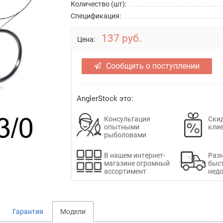
Количество (шт):
Спецификация:
137 руб.
Цена:
Сообщить о поступлении
AnglerStock это:
Консультация
Скид
опытными
кли
рыболовами
В нашем интернет-
Раз
магазине огромный
быс
ассортимент
недо
Гарантия
Модели