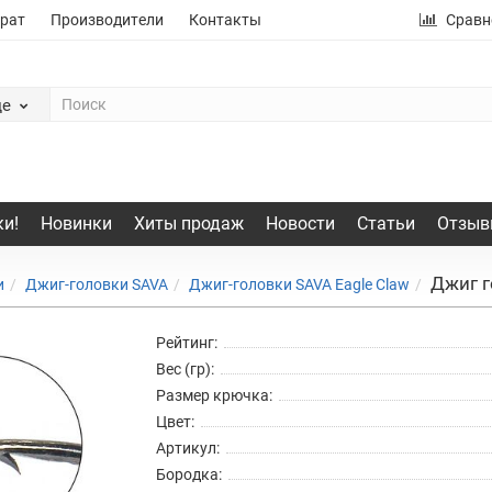
рат
Производители
Контакты
Сравн
де
и!
Новинки
Хиты продаж
Новости
Статьи
Отзыв
Джиг г
и
Джиг-головки SAVA
Джиг-головки SAVA Eagle Claw
Рейтинг:
Вес (гр):
Размер крючка:
Цвет:
Артикул:
Бородка: