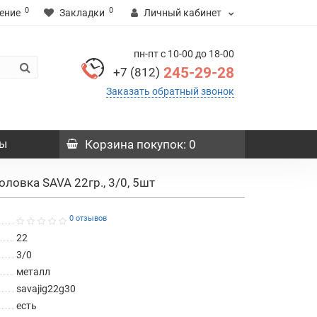
0
0
ение
Закладки
Личный кабинет
пн-пт с 10-00 до 18-00
245-29-28
+7 (812)
Заказать обратный звонок
ы
Корзина
покупок
: 0
оловка SAVA 22гр., 3/0, 5шт
0 отзывов
22
3/0
металл
savajig22g30
есть