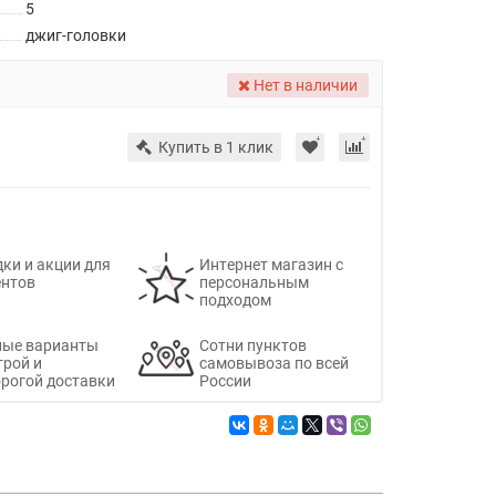
5
джиг-головки
Нет в наличии
Купить в 1 клик
ки и акции для
Интернет магазин с
ентов
персональным
подходом
ные варианты
Сотни пунктов
трой и
самовывоза по всей
рогой доставки
России