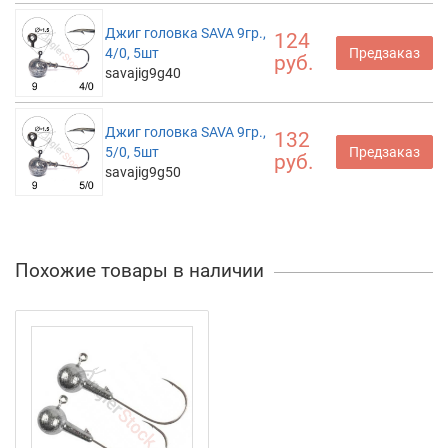
Джиг головка SAVA 9гр.,
124
4/0, 5шт
Предзаказ
руб.
savajig9g40
Джиг головка SAVA 9гр.,
132
5/0, 5шт
Предзаказ
руб.
savajig9g50
Похожие товары в наличии