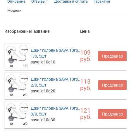
0
Описание
Отзывы
Доставка и оплата
Гарантия
Модели
Изображение
Название
Цена
Джиг головка SAVA 10гр.,
109
1/0, 5шт
Предзаказ
руб.
savajig10g10
Джиг головка SAVA 10гр.,
113
2/0, 5шт
Предзаказ
руб.
savajig10g20
Джиг головка SAVA 10гр.,
121
3/0, 5шт
Предзаказ
руб.
savajig10g30