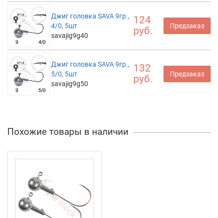
Джиг головка SAVA 9гр.,
124
4/0, 5шт
Предзаказ
руб.
savajig9g40
Джиг головка SAVA 9гр.,
132
5/0, 5шт
Предзаказ
руб.
savajig9g50
Похожие товары в наличии