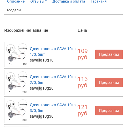
0
Описание
Отзывы
Доставка и оплата
Гарантия
Модели
Изображение
Название
Цена
Джиг головка SAVA 10гр.,
109
1/0, 5шт
Предзаказ
руб.
savajig10g10
Джиг головка SAVA 10гр.,
113
2/0, 5шт
Предзаказ
руб.
savajig10g20
Джиг головка SAVA 10гр.,
121
3/0, 5шт
Предзаказ
руб.
savajig10g30