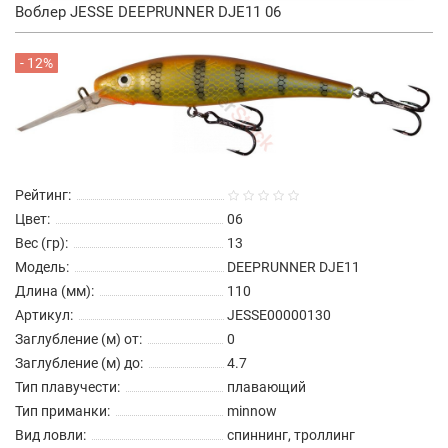
Воблер JESSE DEEPRUNNER DJE11 06
- 12%
Рейтинг:
Цвет:
06
Вес (гр):
13
Модель:
DEEPRUNNER DJE11
Длина (мм):
110
Артикул:
JESSE00000130
Заглубление (м) от:
0
Заглубление (м) до:
4.7
Тип плавучести:
плавающий
Тип приманки:
minnow
Вид ловли:
спиннинг, троллинг