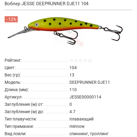
Воблер JESSE DEEPRUNNER DJE11 104
- 12%
Рейтинг:
Цвет:
104
Вес (гр):
13
Модель:
DEEPRUNNER DJE11
Длина (мм):
110
Артикул:
JESSE00000114
Заглубление (м) от:
0
Заглубление (м) до:
4.7
Тип плавучести:
плавающий
Тип приманки:
minnow
Вид ловли:
спиннинг, троллинг