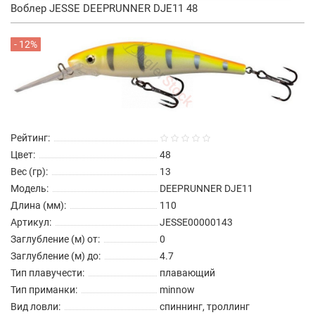
Воблер JESSE DEEPRUNNER DJE11 48
- 12%
Рейтинг:
Цвет:
48
Вес (гр):
13
Модель:
DEEPRUNNER DJE11
Длина (мм):
110
Артикул:
JESSE00000143
Заглубление (м) от:
0
Заглубление (м) до:
4.7
Тип плавучести:
плавающий
Тип приманки:
minnow
Вид ловли:
спиннинг, троллинг