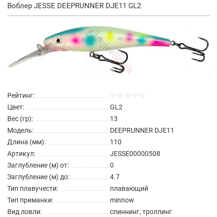
Воблер JESSE DEEPRUNNER DJE11 GL2
Рейтинг:
Цвет:
GL2
Вес (гр):
13
Модель:
DEEPRUNNER DJE11
Длина (мм):
110
Артикул:
JESSE00000508
Заглубление (м) от:
0
Заглубление (м) до:
4.7
Тип плавучести:
плавающий
Тип приманки:
minnow
Вид ловли:
спиннинг, троллинг