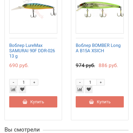
Воблер LureMax
Воблер BOMBER Long
SAMURAI 90F DDR-026
A B15A XSICH
13 g
690 руб.
974 руб.
886 руб.
-
-
+
+
Купить
Купить
Вы смотрели