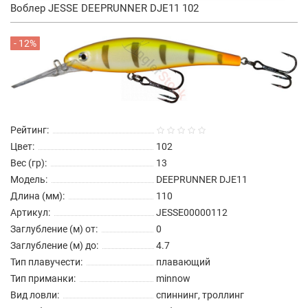
Воблер JESSE DEEPRUNNER DJE11 102
- 12%
Рейтинг:
Цвет:
102
Вес (гр):
13
Модель:
DEEPRUNNER DJE11
Длина (мм):
110
Артикул:
JESSE00000112
Заглубление (м) от:
0
Заглубление (м) до:
4.7
Тип плавучести:
плавающий
Тип приманки:
minnow
Вид ловли:
спиннинг, троллинг