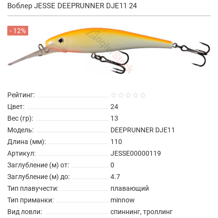
Воблер JESSE DEEPRUNNER DJE11 24
- 12%
Рейтинг:
Цвет:
24
Вес (гр):
13
Модель:
DEEPRUNNER DJE11
Длина (мм):
110
Артикул:
JESSE00000119
Заглубление (м) от:
0
Заглубление (м) до:
4.7
Тип плавучести:
плавающий
Тип приманки:
minnow
Вид ловли:
спиннинг, троллинг