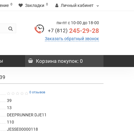
0
0
ение
Закладки
Личный кабинет
пн-пт с 10-00 до 18-00
245-29-28
+7 (812)
Заказать обратный звонок
ы
Корзина
покупок
: 0
39
0 отзывов
39
13
DEEPRUNNER DJE11
110
JESSE00000118