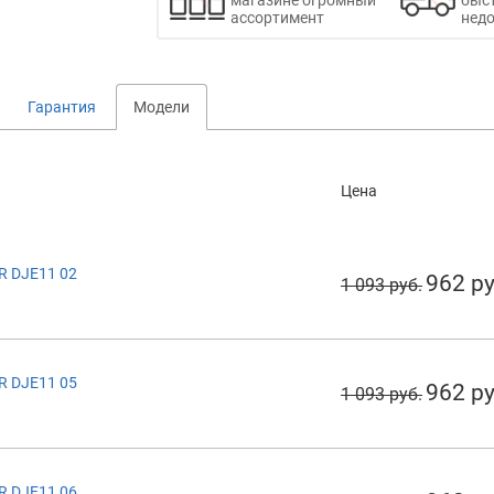
ассортимент
недо
Гарантия
Модели
Цена
R DJE11 02
962 ру
1 093 руб.
R DJE11 05
962 ру
1 093 руб.
R DJE11 06