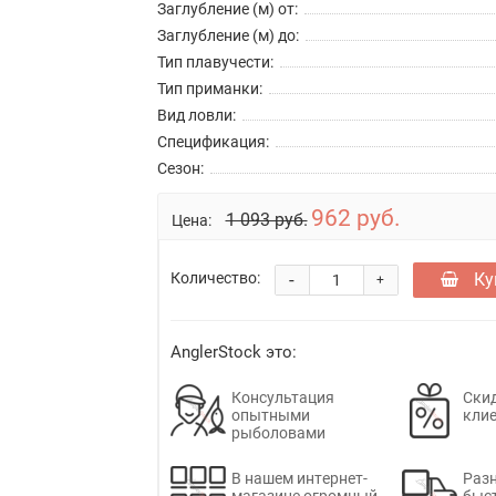
Заглубление (м) от:
Заглубление (м) до:
Тип плавучести:
Тип приманки:
Вид ловли:
Спецификация:
Сезон:
962 руб.
1 093 руб.
Цена:
-
Ку
Количество:
+
AnglerStock это:
Консультация
Скид
опытными
кли
рыболовами
В нашем интернет-
Раз
магазине огромный
быс