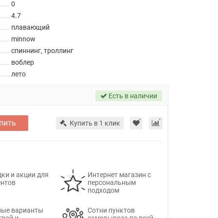
0
4.7
плавающий
minnow
спиннинг, троллинг
воблер
лето
Есть в наличии
пить
Купить в 1 клик
ки и акции для
Интернет магазин с
ентов
персональным
подходом
ные варианты
Сотни пунктов
трой и
самовывоза по всей