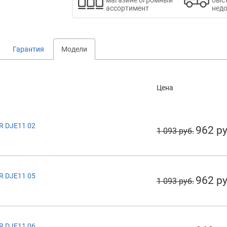
ассортимент
недо
Гарантия
Модели
Цена
R DJE11 02
962 ру
1 093 руб.
R DJE11 05
962 ру
1 093 руб.
R DJE11 06