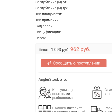
Заглубление (м) от:
Заглубление (м) до:
Тип плавучести:
Тип приманки:
Вид ловли:
Спецификация:
Сезон:
962 руб.
1 093 руб.
Цена:
Сообщить о поступлении
AnglerStock это:
Консультация
Скид
опытными
кли
рыболовами
В нашем интернет-
Раз
магазине огромный
быс