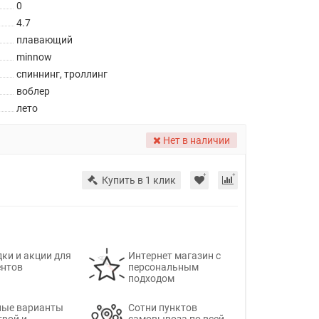
0
4.7
плавающий
minnow
спиннинг, троллинг
воблер
лето
Нет в наличии
Купить в 1 клик
ки и акции для
Интернет магазин с
ентов
персональным
подходом
ные варианты
Сотни пунктов
трой и
самовывоза по всей