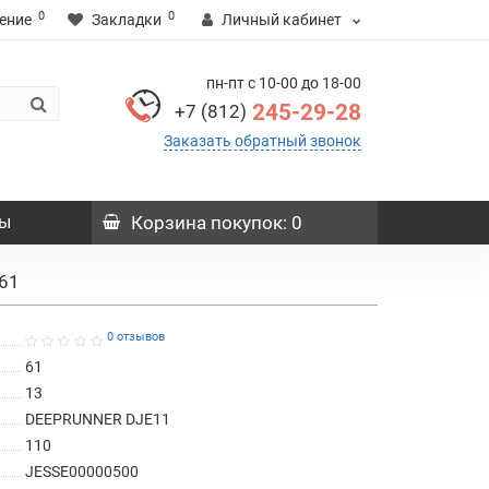
0
0
ение
Закладки
Личный кабинет
пн-пт с 10-00 до 18-00
245-29-28
+7 (812)
Заказать обратный звонок
ы
Корзина
покупок
: 0
61
0 отзывов
61
13
DEEPRUNNER DJE11
110
JESSE00000500