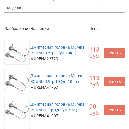
Модели
Изображение
Название
Цена
Джиггерная головка Murena
113
ROUND 0.5гр 8 (уп.10шт)
Купить
руб.
MURENA22729
Джиггерная головка Murena
113
ROUND 0.9гр 10 (уп.10шт)
Купить
руб.
MURENA41767
Джиггерная головка Murena
90
ROUND 11гр 1/0 (уп.5шт)
Купить
руб.
MURENA41967