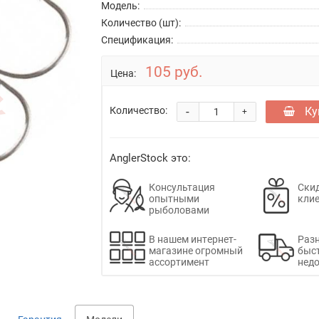
Модель:
Количество (шт):
Спецификация:
105 руб.
Цена:
-
Ку
Количество:
+
AnglerStock это:
Консультация
Скид
опытными
кли
рыболовами
В нашем интернет-
Раз
магазине огромный
быс
ассортимент
недо