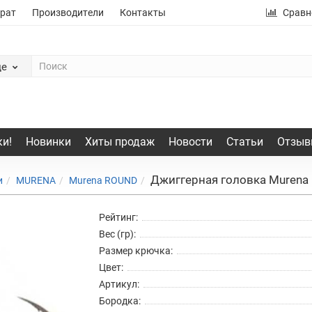
рат
Производители
Контакты
Сравн
де
и!
Новинки
Хиты продаж
Новости
Статьи
Отзыв
Джиггерная головка Murena 
и
MURENA
Murena ROUND
Рейтинг:
Вес (гр):
Размер крючка:
Цвет:
Артикул:
Бородка: