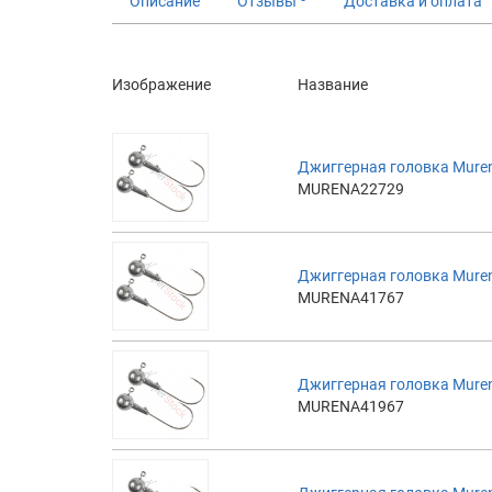
Описание
Отзывы
Доставка и оплата
Изображение
Название
Джиггерная головка Muren
MURENA22729
Джиггерная головка Muren
MURENA41767
Джиггерная головка Muren
MURENA41967