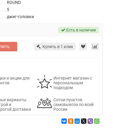
ROUND
5
джиг-головки
Есть в наличии
пить
Купить в 1 клик
ки и акции для
Интернет магазин с
ентов
персональным
подходом
ные варианты
Сотни пунктов
трой и
самовывоза по всей
рогой доставки
России