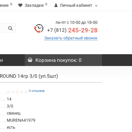
0
0
ение
Закладки
Личный кабинет
пн-пт с 10-00 до 18-00
245-29-28
+7 (812)
Заказать обратный звонок
ы
Корзина
покупок
: 0
ROUND 14гр 3/0 (уп.5шт)
0 отзывов
14
3/0
свинец
MURENA41979
есть