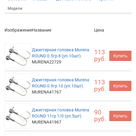
Модели
Изображение
Название
Цена
Джиггерная головка Murena
113
ROUND 0.5гр 8 (уп.10шт)
Купить
руб.
MURENA22729
Джиггерная головка Murena
113
ROUND 0.9гр 10 (уп.10шт)
Купить
руб.
MURENA41767
Джиггерная головка Murena
90
ROUND 11гр 1/0 (уп.5шт)
Купить
руб.
MURENA41967