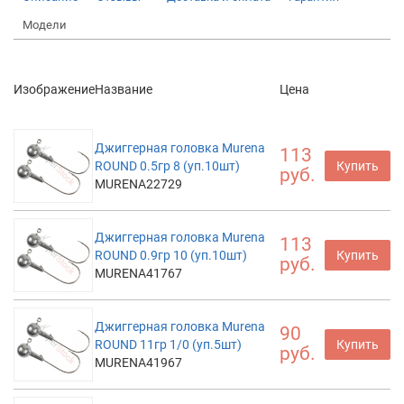
Модели
Изображение
Название
Цена
Джиггерная головка Murena
113
ROUND 0.5гр 8 (уп.10шт)
Купить
руб.
MURENA22729
Джиггерная головка Murena
113
ROUND 0.9гр 10 (уп.10шт)
Купить
руб.
MURENA41767
Джиггерная головка Murena
90
ROUND 11гр 1/0 (уп.5шт)
Купить
руб.
MURENA41967