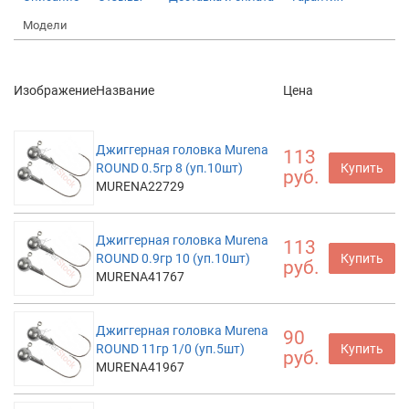
Модели
Изображение
Название
Цена
Джиггерная головка Murena
113
ROUND 0.5гр 8 (уп.10шт)
Купить
руб.
MURENA22729
Джиггерная головка Murena
113
ROUND 0.9гр 10 (уп.10шт)
Купить
руб.
MURENA41767
Джиггерная головка Murena
90
ROUND 11гр 1/0 (уп.5шт)
Купить
руб.
MURENA41967