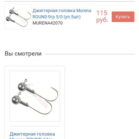
Джиггерная головка Murena
115
ROUND 9гр 5/0 (уп.5шт)
Купить
руб.
MURENA42070
Вы смотрели
Джиггерная головка