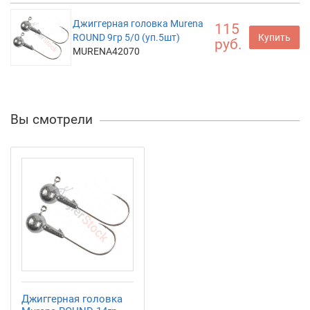
Джиггерная головка Murena
115
ROUND 9гр 5/0 (уп.5шт)
Купить
руб.
MURENA42070
Вы смотрели
Джиггерная головка