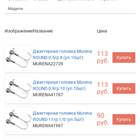
Модели
Изображение
Название
Цена
Джиггерная головка Murena
113
ROUND 0.5гр 8 (уп.10шт)
Купить
руб.
MURENA22729
Джиггерная головка Murena
113
ROUND 0.9гр 10 (уп.10шт)
Купить
руб.
MURENA41767
Джиггерная головка Murena
90
ROUND 11гр 1/0 (уп.5шт)
Купить
руб.
MURENA41967