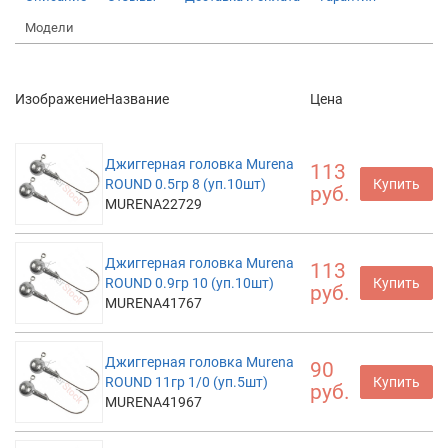
Модели
Изображение
Название
Цена
Джиггерная головка Murena
113
ROUND 0.5гр 8 (уп.10шт)
Купить
руб.
MURENA22729
Джиггерная головка Murena
113
ROUND 0.9гр 10 (уп.10шт)
Купить
руб.
MURENA41767
Джиггерная головка Murena
90
ROUND 11гр 1/0 (уп.5шт)
Купить
руб.
MURENA41967