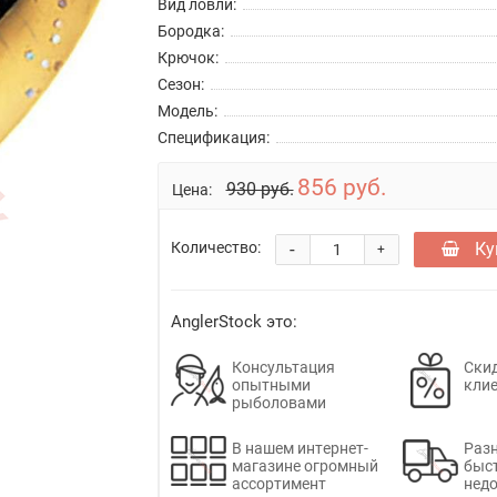
Вид ловли:
Бородка:
Крючок:
Сезон:
Модель:
Спецификация:
856 руб.
930 руб.
Цена:
-
Ку
Количество:
+
AnglerStock это:
Консультация
Скид
опытными
кли
рыболовами
В нашем интернет-
Раз
магазине огромный
быс
ассортимент
недо