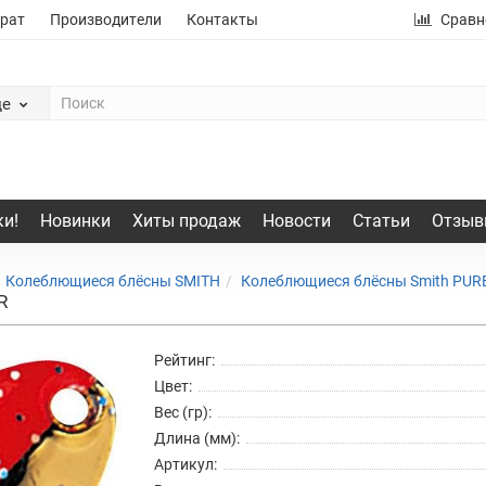
рат
Производители
Контакты
Сравн
де
и!
Новинки
Хиты продаж
Новости
Статьи
Отзыв
Колеблющиеся блёсны SMITH
Колеблющиеся блёсны Smith PUR
R
Рейтинг:
Цвет:
Вес (гр):
Длина (мм):
Артикул: