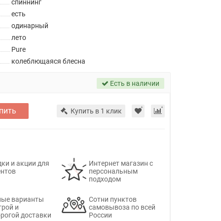
спиннинг
есть
одинарный
лето
Pure
колеблющаяся блесна
Есть в наличии
пить
Купить в 1 клик
ки и акции для
Интернет магазин с
ентов
персональным
подходом
ные варианты
Сотни пунктов
трой и
самовывоза по всей
рогой доставки
России