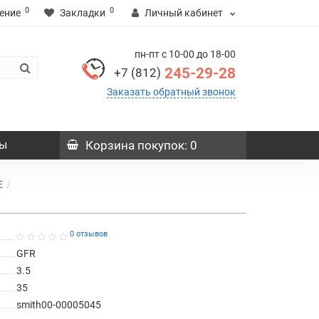
0
0
ение
Закладки
Личный кабинет
пн-пт с 10-00 до 18-00
245-29-28
+7 (812)
Заказать обратный звонок
ы
Корзина
покупок
: 0
E
0 отзывов
GFR
3.5
35
smith00-00005045