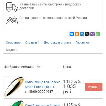
Разные варианты быстрой и недорогой
доставки
Сотни пунктов самовывоза по всей России
0
Описание
Отзывы
Доставка и оплата
Гарантия
Модели
Изображение
Название
Цена
1 125 руб.
Колеблющаяся блесна
1 035
Smith Pure 13,0гр. G
Купить
руб.
smith00-00004947
1 125 руб.
Колеблющаяся блесна