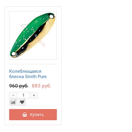
Колеблющаяся
блесна Smith Pure
5,0гр. GG
960 руб.
883 руб.
-
+
Купить