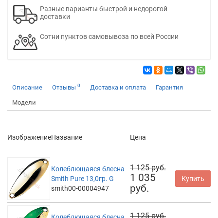
Разные варианты быстрой и недорогой
доставки
Сотни пунктов самовывоза по всей России
0
Описание
Отзывы
Доставка и оплата
Гарантия
Модели
Изображение
Название
Цена
1 125 руб.
Колеблющаяся блесна
1 035
Smith Pure 13,0гр. G
Купить
руб.
smith00-00004947
1 125 руб.
Колеблющаяся блесна