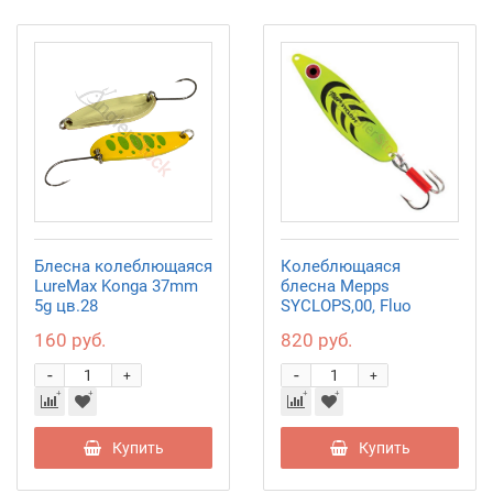
Блесна колеблющаяся
Колеблющаяся
LureMax Konga 37mm
блесна Mepps
5g цв.28
SYCLOPS,00, Fluo
Chartreuse
160 руб.
820 руб.
-
-
+
+
Купить
Купить