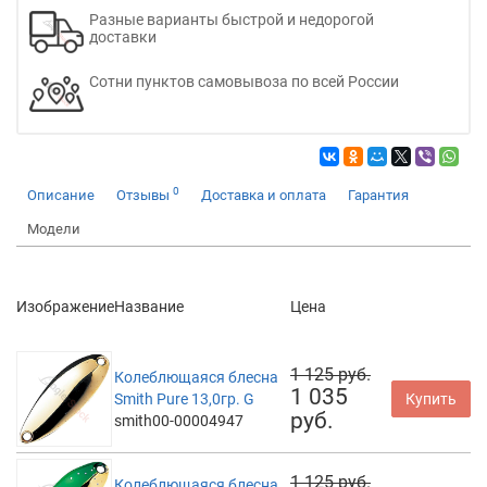
Разные варианты быстрой и недорогой
доставки
Сотни пунктов самовывоза по всей России
0
Описание
Отзывы
Доставка и оплата
Гарантия
Модели
Изображение
Название
Цена
1 125 руб.
Колеблющаяся блесна
1 035
Smith Pure 13,0гр. G
Купить
руб.
smith00-00004947
1 125 руб.
Колеблющаяся блесна