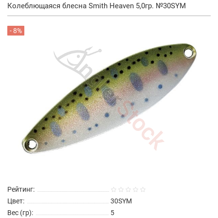
Колеблющаяся блесна Smith Heaven 5,0гр. №30SYM
- 8%
Рейтинг:
Цвет:
30SYM
Вес (гр):
5