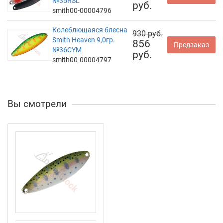
№35RSL
руб.
smith00-00004796
Колеблющаяся блесна
930 руб.
Smith Heaven 9,0гр.
856
Предзаказ
№36CYM
руб.
smith00-00004797
Вы смотрели