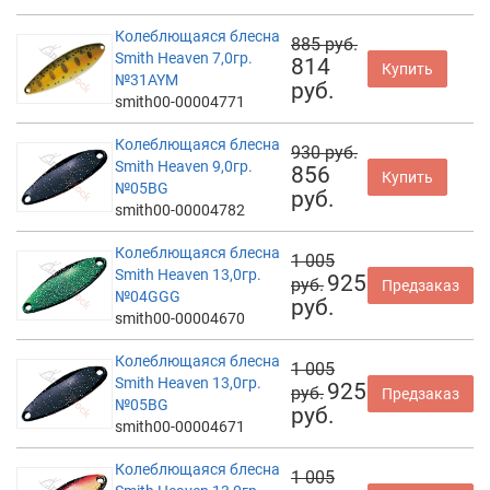
Колеблющаяся блесна
885 руб.
Smith Heaven 7,0гр.
814
Купить
№31AYM
руб.
smith00-00004771
Колеблющаяся блесна
930 руб.
Smith Heaven 9,0гр.
856
Купить
№05BG
руб.
smith00-00004782
Колеблющаяся блесна
1 005
Smith Heaven 13,0гр.
925
руб.
Предзаказ
№04GGG
руб.
smith00-00004670
Колеблющаяся блесна
1 005
Smith Heaven 13,0гр.
925
руб.
Предзаказ
№05BG
руб.
smith00-00004671
Колеблющаяся блесна
1 005