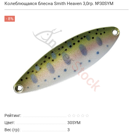
Колеблющаяся блесна Smith Heaven 3,0гр. №30SYM
- 8%
Рейтинг:
Цвет:
30SYM
Вес (гр):
3