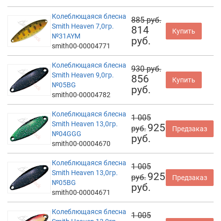
Колеблющаяся блесна
885 руб.
Smith Heaven 7,0гр.
814
Купить
№31AYM
руб.
smith00-00004771
Колеблющаяся блесна
930 руб.
Smith Heaven 9,0гр.
856
Купить
№05BG
руб.
smith00-00004782
Колеблющаяся блесна
1 005
Smith Heaven 13,0гр.
925
руб.
Предзаказ
№04GGG
руб.
smith00-00004670
Колеблющаяся блесна
1 005
Smith Heaven 13,0гр.
925
руб.
Предзаказ
№05BG
руб.
smith00-00004671
Колеблющаяся блесна
1 005