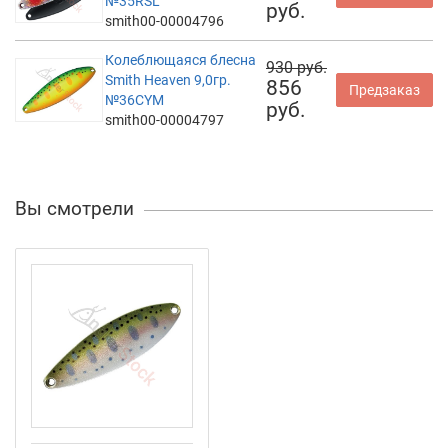
№35RSL
руб.
smith00-00004796
Колеблющаяся блесна
930 руб.
Smith Heaven 9,0гр.
856
Предзаказ
№36CYM
руб.
smith00-00004797
Вы смотрели