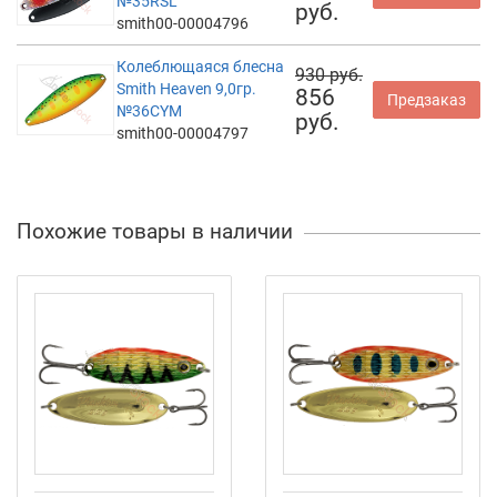
№35RSL
руб.
smith00-00004796
Колеблющаяся блесна
930 руб.
Smith Heaven 9,0гр.
856
Предзаказ
№36CYM
руб.
smith00-00004797
Похожие товары в наличии