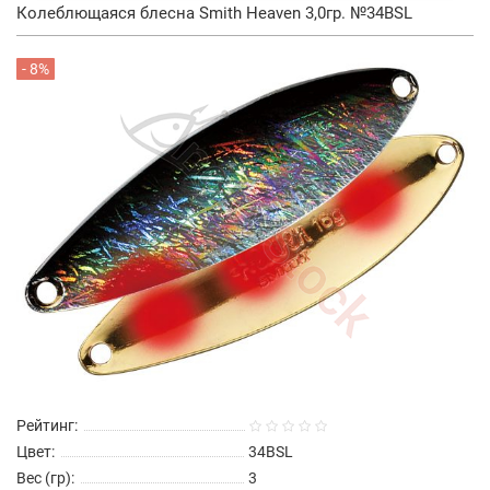
Колеблющаяся блесна Smith Heaven 3,0гр. №34BSL
- 8%
Рейтинг:
Цвет:
34BSL
Вес (гр):
3